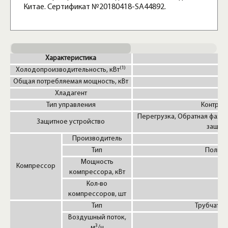
Китае. Сертификат №20180418-SA44892.
Характеристика
(1)
Холодопроизводительность, кВт
Общая потребляемая мощность, кВт
Хладагент
Тип управления
Контрол
Перегрузка, Обратная фаза,
Защитное устройство
защита
Производитель
Тип
Полнос
Мощность
Компрессор
компрессора, кВт
Кол-во
компрессоров, шт
Тип
Трубчатый
Воздушный поток,
3
м
/ч