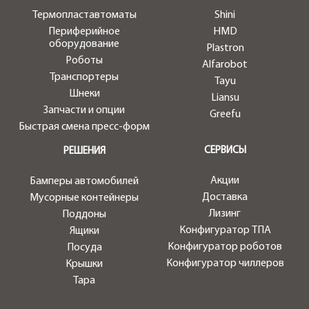
Термопластавтоматы
Shini
Периферийное
HMD
оборудование
Plastron
Роботы
Alfarobot
Транспортеры
Tayu
Шнеки
Liansu
Запчасти и опции
Greefu
Быстрая смена пресс-форм
СЕРВИСЫ
РЕШЕНИЯ
Акции
Бамперы автомобилей
Доставка
Мусорные контейнеры
Лизинг
Поддоны
Конфигуратор ТПА
Ящики
Конфигуратор роботов
Посуда
Конфигуратор чиллеров
Крышки
Тара