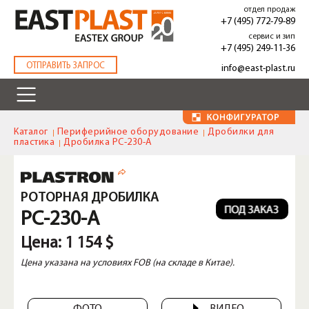
Перейти
отдел продаж
к
+7 (495) 772-79-89
основному
сервис и зип
содержанию
+7 (495) 249-11-36
.
ОТПРАВИТЬ ЗАПРОС
info@east-plast.ru
Каталог
Периферийное оборудование
Дробилки для
пластика
Дробилка PC-230-A
РОТОРНАЯ ДРОБИЛКА
PC-230-A
Цена:
1 154 $
Цена указана на условиях FOB (на складе в Китае).