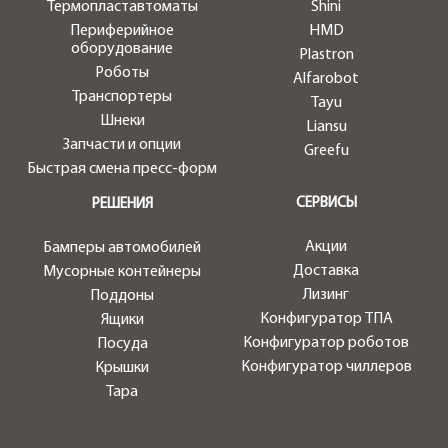
Термопластавтоматы
Shini
Периферийное
HMD
оборудование
Plastron
Роботы
Alfarobot
Транспортеры
Tayu
Шнеки
Liansu
Запчасти и опции
Greefu
Быстрая смена пресс-форм
СЕРВИСЫ
РЕШЕНИЯ
Акции
Бамперы автомобилей
Доставка
Мусорные контейнеры
Лизинг
Поддоны
Конфигуратор ТПА
Ящики
Конфигуратор роботов
Посуда
Конфигуратор чиллеров
Крышки
Тара