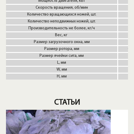
Мощность двигателя, кВт
Скорость вращения, об/мин
Количество вращающихся ножей, шт.
Количество неподвижных ножей, шт.
Производительность не более, кг/ч
45
Вес, кг
Размер загрузочного окна, мм
40
Размер ротора, мм
Ø 4
Размер ячейки сита, мм
L, мм
W, мм
H, мм
СТАТЬИ