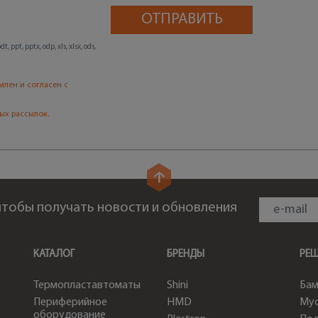
, ppt, pptx, odp, xls, xlsx, ods,
млен и согласен с
ых рассылок.
 чтобы получать новости и обновления
КАТАЛОГ
БРЕНДЫ
РЕ
Термопластавтоматы
Shini
Бам
Периферийное
HMD
Мус
оборудование