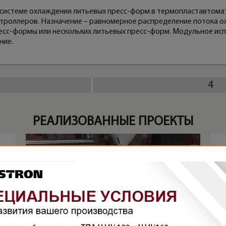
 системе охлаждения литьевых пресс-форм в термопластавтомат
нтроллеров. Назначение – равномерное распределение потока 
есс-формы или нескольких литьевых пресс-форм. Модульное ис
ние.
4
РЕАЛИЗОВАННЫЕ ПРОЕКТЫ