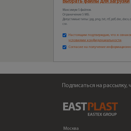
Выбрать файлы для загрузки
Максимум 5 файлов.
Ограничение 5 МБ.
Допустимые типы: jpg, png, txt, rtf, pdf, doc, docx, odt
csv.
Настоящим подтверждаю, что я ознако
условиями конфиденциальности
.
Согласие на получение информационн
Подписаться на рассылку,
Москва