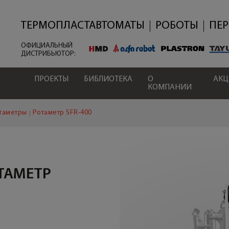
Перейти
к
основному
ТЕРМОПЛАСТАВТОМАТЫ
РОБОТЫ
ПЕ
содержанию
ОФИЦИАЛЬНЫЙ
ДИСТРИБЬЮТОР:
ПРОЕКТЫ
БИБЛИОТЕКА
О
АК
КОМПАНИИ
таметры
Ротаметр SFR-400
ТАМЕТР