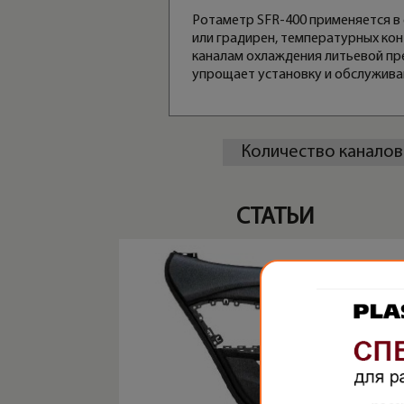
Ротаметр SFR-400 применяется в
или градирен, температурных ко
каналам охлаждения литьевой пр
упрощает установку и обслужива
Количество каналов
СТАТЬИ