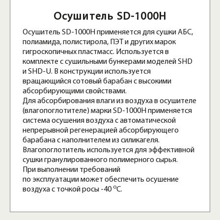
Осушитель SD-1000H
Осушитель SD-1000H применяется для сушки АБС,
полиамида, полистирола, ПЭТ и других марок
гигроскопичных пластмасс. Используется в
комплекте с сушильными бункерами моделей SHD
и SHD-U. В конструкции используется
вращающийся сотовый барабан с высокими
абсорбирующими свойствами.
Для абсорбирования влаги из воздуха в осушителе
(влагопоглотителе) марки SD-1000H применяется
система осушения воздуха с автоматической
непрерывной регенерацией абсорбирующего
барабана с наполнителем из силикагеля.
Влагопоглотитель используется для эффективной
сушки гранулированного полимерного сырья.
При выполнении требований
по эксплуатации может обеспечить осушение
о
воздуха с точкой росы -40
С.