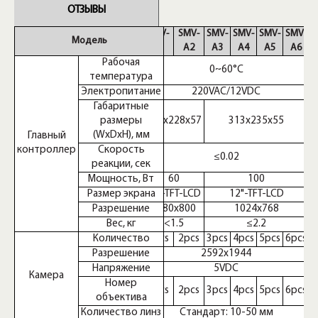
ОТЗЫВЫ
SMV-
SMV-
SMV-
SMV-
SMV-
SMV-
Модель
A1
A2
A3
A4
A5
A6
Рабочая
0~60°C
температура
Электропитание
220VAC/12VDC
Габаритные
размеры
274х228х57
313х235х55
(WxDxH), мм
Главный
контроллер
Скорость
≤0.02
реакции, сек
Мощность, Вт
60
100
Размер экрана
10"-TFT-LCD
12"-TFT-LCD
Разрешение
1280х800
1024х768
Вес, кг
<1.5
≤2.2
Количество
1pcs
2pcs
3pcs
4pcs
5pcs
6pcs
Разрешение
2592х1944
Напряжение
5VDC
Камера
Номер
1pcs
2pcs
3pcs
4pcs
5pcs
6pcs
объектива
Количество линз
Стандарт: 10-50 мм