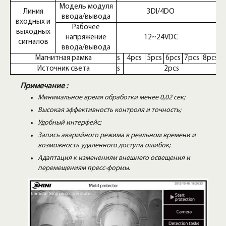
Модель модуля
Линия
3DI/4DO
ввода/вывода
входных и
Рабочее
выходных
напряжение
12~24VDC
сигналов
ввода/вывода
Магнитная рамка
2pcs
4pcs
5pcs
6pcs
7pcs
8pcs
Источник света
1pcs
2pcs
Примечание :
Минимальное время обработки менее 0,02 сек;
Высокая эффективность контроля и точность;
Удобный интерфейс;
Запись аварийного режима в реальном времени и
возможность удаленного доступа ошибок;
Адаптация к изменениям внешнего освещения и
перемещениям пресс-формы.