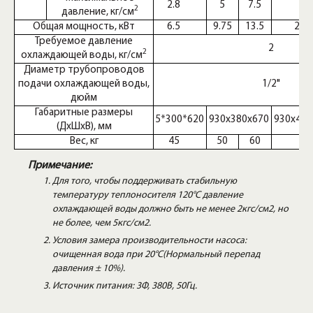
2.8
5
7.5
6
2
давление, кг/см
Общая мощность, кВт
6.5
9.75
13.5
26.
Требуемое давление
2
2
охлаждающей воды, кг/см
Диаметр трубопроводов
подачи охлаждающей воды,
1/2"
дюйм
Габаритные размеры
715*300*620
930x380x670
930x430
(ДxШxВ), мм
Вес, кг
45
50
60
70
Примечание:
Для того, чтобы поддерживать стабильную
температуру теплоносителя 120°C давление
охлаждающей воды должно быть не менее 2кгс/см2, но
не более, чем 5кгс/см2.
Условия замера производительности насоса:
очищенная вода при 20°С(Нормальный перепад
давления ± 10%).
Источник питания: 3Φ, 380В, 50Гц.