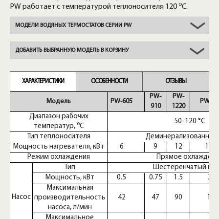
о
PW работает с температурой теплоносителя 120
С.
МОДЕЛИ ВОДЯНЫХ ТЕРМОСТАТОВ СЕРИИ PW
ДОБАВИТЬ ВЫБРАННУЮ МОДЕЛЬ В КОРЗИНУ
ХАРАКТЕРИСТИКИ
ОСОБЕННОСТИ
ОТЗЫВЫ
PW-
PW-
Модель
PW-605
PW-24
910
1220
Диапазон рабочих
50-120 °C
о
температур,
С
Тип теплоносителя
Деминерализованная 
Мощность нагревателя, кВт
6
9
12
12x
Режим охлаждения
Прямое охлажден
Тип
Шестеренчатый нас
Мощность, кВт
0.5
0.75
1.5
2.2
Максимальная
Насос
производительность
42
47
90
120
насоса, л/мин
Максимальное