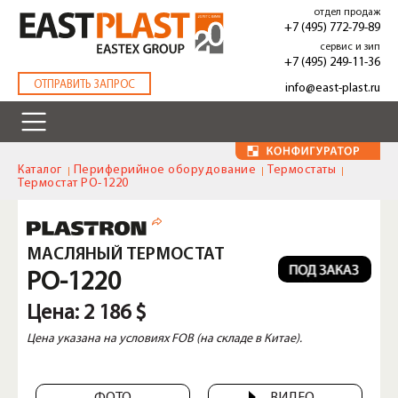
Перейти
отдел продаж
к
+7 (495) 772-79-89
основному
сервис и зип
содержанию
+7 (495) 249-11-36
.
ОТПРАВИТЬ ЗАПРОС
info@east-plast.ru
Каталог
Периферийное оборудование
Термостаты
Термостат PO-1220
МАСЛЯНЫЙ ТЕРМОСТАТ
PO-1220
Цена:
2 186 $
Цена указана на условиях FOB (на складе в Китае).