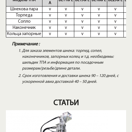
Модель ТПА
BL110FE
BL150FE
BL180FE
BL230FE
BL2
A
Шнекова пара
v
v
v
v
v
Торпеда
v
v
v
v
v
Сопло
v
v
v
v
v
Наконечник
v
v
v
v
v
Кольца запорные
v
v
v
v
v
Примечание :
Для заказа элементов шнека: торпед, сопел,
наконечников, запорных колец и т.д. необходимы:
шильдик ТПА и информация по посадочным
размерам/резьбе/длине детали.
Срок изготовления и доставки шнека 90 – 120 дней, с
ускоренной авиа доставкой 40 – 50 дней.
СТАТЬИ