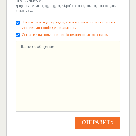
Ограничение 5 МБ.
Допустимые типы: jpg, png, txt, rtf, pdf, doc, docx, odt, ppt, pptx, odp, xls,
xlsx, ods, csv.
Настоящим подтверждаю, что я ознакомлен и согласен с
условиями конфиденциальности
.
Согласие на получение информационных рассылок.