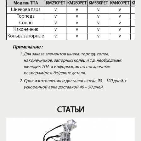
Модель ТПА
KM230PET
KM280PET
KM330PET
KM400PET
KM5
Шнекова пара
v
v
v
v
Торпеда
v
v
v
v
Сопло
v
v
v
v
Наконечник
v
v
v
v
Кольца запорные
v
v
v
v
Примечание :
Для заказа элементов шнека: торпед, сопел,
наконечников, запорных колец и т.д. необходимы:
шильдик ТПА и информация по посадочным
размерам/резьбе/длине детали.
Срок изготовления и доставки шнека 90 – 120 дней, с
ускоренной авиа доставкой 40 – 50 дней.
СТАТЬИ