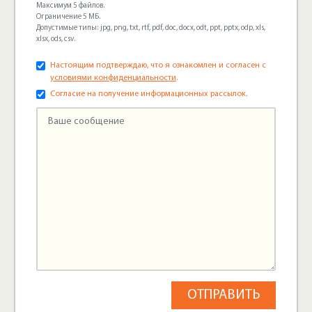
Максимум 5 файлов.
Ограничение 5 МБ.
Допустимые типы: jpg, png, txt, rtf, pdf, doc, docx, odt, ppt, pptx, odp, xls,
xlsx, ods, csv.
Настоящим подтверждаю, что я ознакомлен и согласен с
условиями конфиденциальности
.
Согласие на получение информационных рассылок.