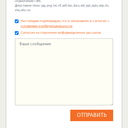
Ограничение 5 МБ.
Допустимые типы: jpg, png, txt, rtf, pdf, doc, docx, odt, ppt, pptx, odp, xls,
xlsx, ods, csv.
Настоящим подтверждаю, что я ознакомлен и согласен с
условиями конфиденциальности
.
Согласие на получение информационных рассылок.