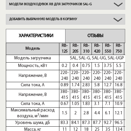
МОДЕЛИ ВОЗДУХОДУВОК RB ДЛЯ ЗАГРУЗЧИКОВ SAL-G
ДОБАВИТЬ ВЫБРАННУЮ МОДЕЛЬ В КОРЗИНУ
ХАРАКТЕРИСТИКИ
ОТЗЫВЫ
RB-
RB-
RB-
RB-
RB-
RB-
RB
Модель
125
205
310
420
550
750
85
Модель загрузчика
SAL, SAL-G, SAL-UG, SAL-UGP
Мощность, кВт
0.2
0.4
0.75
1.5
3.75
5.5
7.
220-
220-
220-
220-
220-
220-
22
Напряжение, В
240
240
240
240
240
240
24
Сила тока, А
0.89
1.74
2.83
5.8
12.7
16.8
25
380-
380-
380-
380-
380-
380-
38
Напряжение, В
415
415
415
415
415
415
41
Сила тока, А
0.67
1.05
1.83
3.1
7.1
10.9
14
Максимальный расход
1.5
2
2.8
4.4
6.1
12.1
12
3
воздуха, м
/мин
Уровень шума, дБ
83.3
84.1
87.3
87.7
92.7
96.5
9
Масса, кг
11
12
18
25
35
134
13