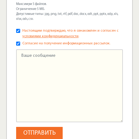
Максимум 5 файлов.
Ограничение 5 МБ.
Допустимые типы: jpg, png, txt, rtf, pdf, doc, docx, odt, ppt, pptx, odp, xls,
xlsx, ods, csv.
Настоящим подтверждаю, что я ознакомлен и согласен с
условиями конфиденциальности
.
Согласие на получение информационных рассылок.