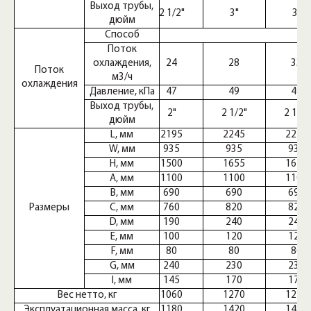
Выход трубы,
2 1/2"
3"
3"
дюйм
Способ
Поток
охлаждения,
24
28
33
Поток
м3/ч
охлаждения
Давление, кПа
47
49
49
Выход трубы,
2"
2 1/2"
2 1/2"
дюйм
L, мм
2195
2245
2245
W, мм
935
935
935
H, мм
1500
1655
1655
A, мм
1100
1100
1100
B, мм
690
690
690
Размеры
C, мм
760
820
820
D, мм
190
240
240
E, мм
100
120
120
F, мм
80
80
80
G, мм
240
230
230
I, мм
145
170
170
Вес нетто, кг
1060
1270
1270
Эксплуатационная масса, кг
1180
1420
1485