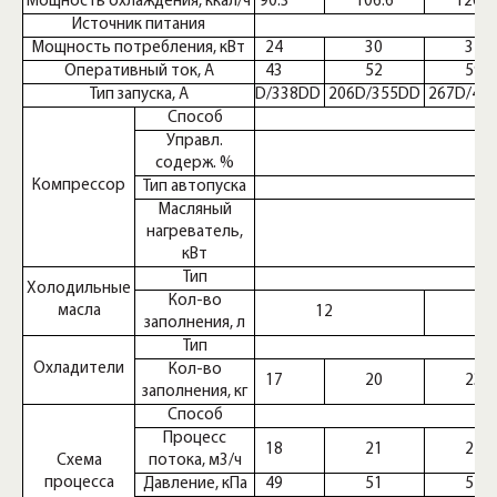
Мощность охлаждения, ккал/ч
90.3
106.6
126.4
Источник питания
Мощность потребления, кВт
24
30
32
Оперативный ток, А
43
52
59
Тип запуска, А
169D/338DD
206D/355DD
267D/44
Способ
Управл.
содерж. %
Компрессор
Тип автопуска
Масляный
нагреватель,
кВт
Тип
Холодильные
Кол-во
масла
12
заполнения, л
Тип
Охладители
Кол-во
17
20
23
заполнения, кг
Способ
Процесс
18
21
21
Схема
потока, м3/ч
процесса
Давление, кПа
49
51
51