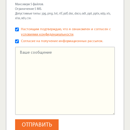
Максимум 5 файлов.
Ограничение 5 МБ.
Допустимые типы: jpg, png, txt, rtf, pdf, doc, docx, odt, ppt, pptx, odp, xls,
xlsx, ods, csv.
Настоящим подтверждаю, что я ознакомлен и согласен с
условиями конфиденциальности
.
Согласие на получение информационных рассылок.