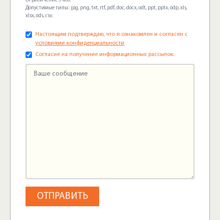
Ограничение 5 МБ.
Допустимые типы: jpg, png, txt, rtf, pdf, doc, docx, odt, ppt, pptx, odp, xls,
xlsx, ods, csv.
Настоящим подтверждаю, что я ознакомлен и согласен с
условиями конфиденциальности
.
Согласие на получение информационных рассылок.