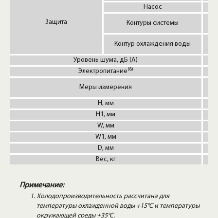
Насос
Защита
Контуры системы
Р
Контур охлаждения воды
Уровень шума, дБ (А)
(8)
Электропитание
1 
Меры измерения
H, мм
H1, мм
W, мм
W1, мм
D, мм
Вес, кг
Примечание:
Холодопроизводительность рассчитана для
температуры охлажденной воды +15°C и температуры
окружающей среды +35°C.