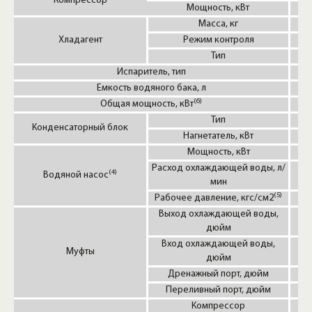
Компрессор
Мощность, кВт
Масса, кг
Хладагент
Режим контроля
Те
Тип
Испаритель, тип
Емкость водяного бака, л
(6)
Общая мощность, кВт
Тип
Конденсаторный блок
Нагнетатель, кВт
Мощность, кВт
Расход охлаждающей воды, л/
(4)
Водяной насос
мин
(5)
Рабочее давление, кгс/см2
Выход охлаждающей воды,
дюйм
Вход охлаждающей воды,
Муфты
дюйм
Дренажный порт, дюйм
Переливный порт, дюйм
Компрессор