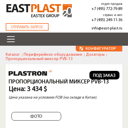
Перейти
отдел продаж
к
+7 (495) 772-79-89
основному
сервис и зип
содержанию
+7 (495) 249-11-36
.
ОТПРАВИТЬ ЗАПРОС
info@east-plast.ru
Каталог
Периферийное оборудование
Дозаторы
Пропорциональный миксер PVB-13
ПРОПОРЦИОНАЛЬНЫЙ МИКСЕР PVB-13
Цена:
3 434 $
Цена указана на условиях FOB (на складе в Китае).
ФОТО