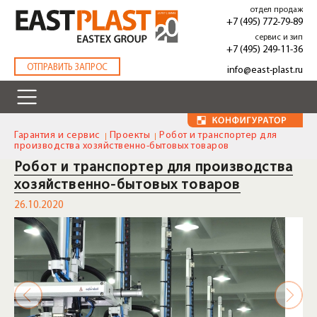
Перейти
отдел продаж
к
+7 (495) 772-79-89
основному
сервис и зип
содержанию
+7 (495) 249-11-36
.
ОТПРАВИТЬ ЗАПРОС
info@east-plast.ru
Гарантия и сервис
Проекты
Робот и транспортер для
производства хозяйственно-бытовых товаров
Робот и транспортер для производства
хозяйственно-бытовых товаров
26.10.2020