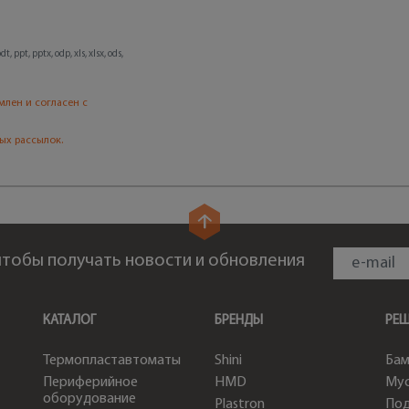
, ppt, pptx, odp, xls, xlsx, ods,
млен и согласен с
ых рассылок.
 чтобы получать новости и обновления
КАТАЛОГ
БРЕНДЫ
РЕ
Термопластавтоматы
Shini
Бам
Периферийное
HMD
Мус
оборудование
Plastron
По