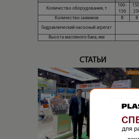
100-
15
Количество оборудования, т
150
25
Количество зажимов
8
8
Гидравлический насосный агрегат
Высота масляного бака, мм
СТАТЬИ