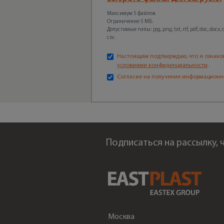
Максимум 5 файлов.
Ограничение 5 МБ.
Допустимые типы: jpg, png, txt, rtf, pdf, doc, docx, odt
csv.
Настоящим подтверждаю, что я ознако
условиями конфиденциальности
.
Согласие на получение информационн
Подписаться на рассылку,
Москва