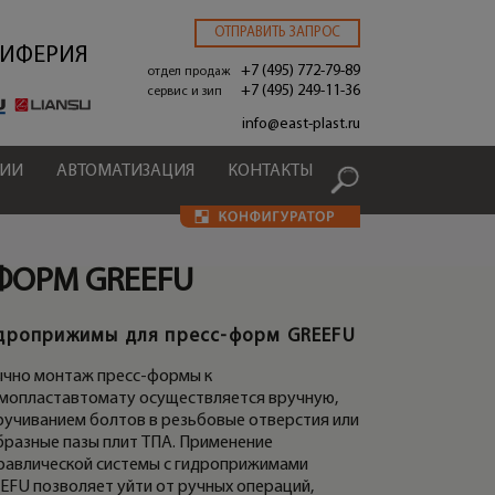
ОТПРАВИТЬ ЗАПРОС
РИФЕРИЯ
+7 (495) 772-79-89
отдел продаж
+7 (495) 249-11-36
сервис и зип
.
info@east-plast.ru
ЦИИ
АВТОМАТИЗАЦИЯ
КОНТАКТЫ
ФОРМ GREEFU
дроприжимы для пресс-форм GREEFU
чно монтаж пресс-формы к
мопластавтомату осуществляется вручную,
ручиванием болтов в резьбовые отверстия или
бразные пазы плит ТПА. Применение
равлической системы с гидроприжимами
EFU позволяет уйти от ручных операций,