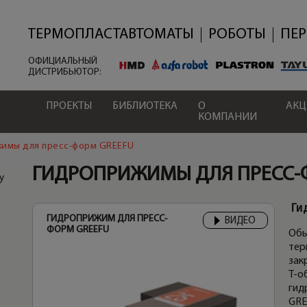
Перейти
к
основному
ТЕРМОПЛАСТАВТОМАТЫ
РОБОТЫ
ПЕ
содержанию
ОФИЦИАЛЬНЫЙ
ДИСТРИБЬЮТОР:
ПРОЕКТЫ
БИБЛИОТЕКА
О
АК
КОМПАНИИ
имы для пресс-форм GREEFU
ГИДРОПРИЖИМЫ ДЛЯ ПРЕСС-
у
Ги
ГИДРОПРИЖИМ ДЛЯ ПРЕСС-
ВИДЕО
ФОРМ GREEFU
Обы
тер
зак
Т-о
гид
GRE