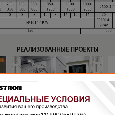
0-
280-
380-
550-
850-
1300-
1800-
2600-32
0
350
500
800
1250
1600
2500
8
8
8
12
8
16
12
16
20
FP1014-
FP1014-1P4V
2P4V
150
200
РЕАЛИЗОВАННЫЕ ПРОЕКТЫ