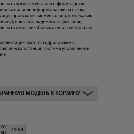
ньшить время смены пресс-формы (после
ановки половинок формы на плиты станка
сация происходит моментально, по нажатию
кнопку), повысить надежность фиксации,
ньшить износ резьбовых отверстий в плитах
.
омплектацию входят: гидроприжимы,
равлическая станция, система управления и
нги.
БРАННУЮ МОДЕЛЬ В КОРЗИНУ
TY-
TY-50
50