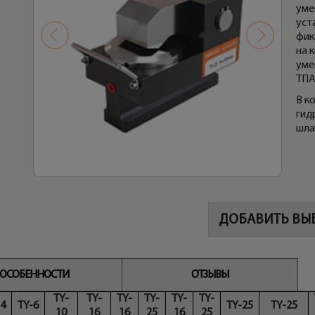
уме
уст
фик
на 
уме
ТПА
В к
гид
шла
ДОБАВИТЬ ВЫ
ОСОБЕННОСТИ
ОТЗЫВЫ
TY-
TY-
TY-
TY-
TY-
TY-
-4
TY-6
TY-25
TY-25
10
16
16
25
16
25