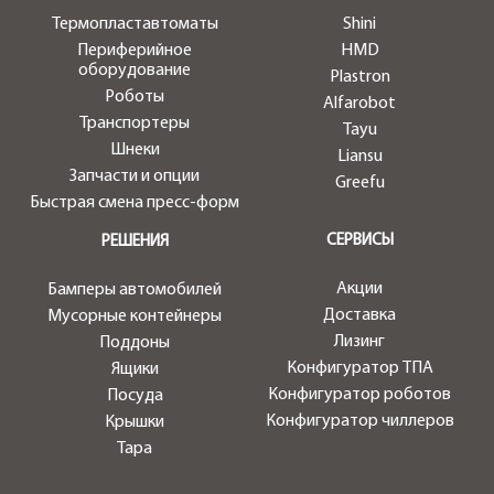
Термопластавтоматы
Shini
Периферийное
HMD
оборудование
Plastron
Роботы
Alfarobot
Транспортеры
Tayu
Шнеки
Liansu
Запчасти и опции
Greefu
Быстрая смена пресс-форм
СЕРВИСЫ
РЕШЕНИЯ
Акции
Бамперы автомобилей
Доставка
Мусорные контейнеры
Лизинг
Поддоны
Конфигуратор ТПА
Ящики
Конфигуратор роботов
Посуда
Конфигуратор чиллеров
Крышки
Тара