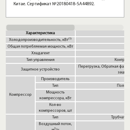
Китае. Сертификат №20180418-SA44892.
Характеристика
(1)
Холодопроизводительность, кВт
Общая потребляемая мощность, кВт
Хладагент
Тип управления
Контрол
Перегрузка, Обратная фаза,
Защитное устройство
защита
Производитель
Тип
Полнос
Мощность
Компрессор
компрессора, кВт
Кол-во
компрессоров, шт
Тип
Трубчатый
Воздушный поток,
3
м
/ч