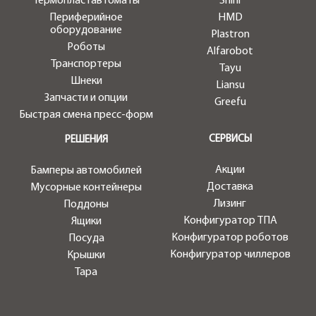
Термопластавтоматы
Shini
Периферийное
HMD
оборудование
Plastron
Роботы
Alfarobot
Транспортеры
Tayu
Шнеки
Liansu
Запчасти и опции
Greefu
Быстрая смена пресс-форм
СЕРВИСЫ
РЕШЕНИЯ
Акции
Бамперы автомобилей
Доставка
Мусорные контейнеры
Лизинг
Поддоны
Конфигуратор ТПА
Ящики
Конфигуратор роботов
Посуда
Конфигуратор чиллеров
Крышки
Тара