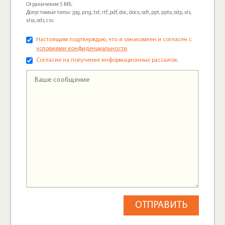
Ограничение 5 МБ.
Допустимые типы: jpg, png, txt, rtf, pdf, doc, docx, odt, ppt, pptx, odp, xls,
xlsx, ods, csv.
Настоящим подтверждаю, что я ознакомлен и согласен с
условиями конфиденциальности
.
Согласие на получение информационных рассылок.