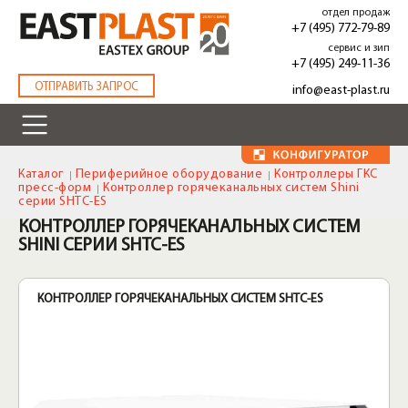
Перейти
отдел продаж
к
+7 (495) 772-79-89
основному
сервис и зип
содержанию
+7 (495) 249-11-36
.
ОТПРАВИТЬ ЗАПРОС
info@east-plast.ru
Каталог
Периферийное оборудование
Контроллеры ГКС
пресс-форм
Контроллер горячеканальных систем Shini
серии SHTC-ES
КОНТРОЛЛЕР ГОРЯЧЕКАНАЛЬНЫХ СИСТЕМ
SHINI СЕРИИ SHTC-ES
КОНТРОЛЛЕР ГОРЯЧЕКАНАЛЬНЫХ СИСТЕМ SHTC-ES