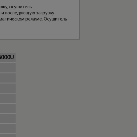
лку, осушитель
ь и последующую загрузку
оматическом режиме. Осушитель
6000U