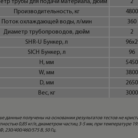
етр трубы для подачи материала, дюйм
2
Производительность, кг
4800
Поток охлаждающей воды, л/мин
360
Диаметр трубопроводов, дюйм
2
SHR-U Бункер, л
96x2
SICH Бункер, л
96
H, мм
5450
W, мм
3800
D, мм
2650
Вес, кг
3000
е данные получены на основании результатов тестов не крис
ностью 0,85 кг/л, диаметром частиц 3-5 мм, при температуре 19
, 230/400/460/575 В, 50 Гц.