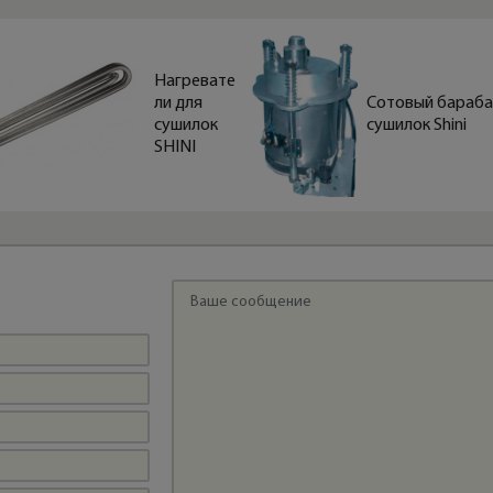
Нагревате
ли для
Сотовый бараба
сушилок
сушилок Shini
SHINI