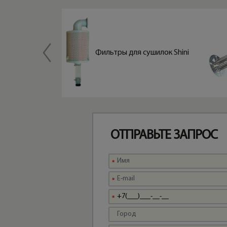
Вентилято
ры RB для
Фильтры для сушилок Shini
сушилок
Shini
ОТПРАВЬТЕ ЗАПРОС