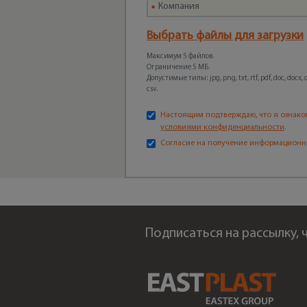
Выбрать файлы для загрузки
Максимум 5 файлов.
Ограничение 5 МБ.
Допустимые типы: jpg, png, txt, rtf, pdf, doc, docx, odt
csv.
Настоящим подтверждаю, что я ознако
условиями конфиденциальности
.
Согласие на получение информационн
Подписаться на рассылку,