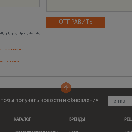
, ppt, pptx, odp, xls, xlsx, ods,
млен и согласен с
ых рассылок.
 чтобы получать новости и обновления
КАТАЛОГ
БРЕНДЫ
РЕ