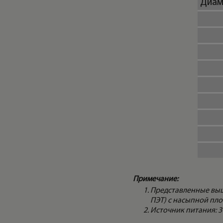
Диам
Примечание:
Представленные выш
ПЭТ) с насыпной плот
Источник питания: 3Ф