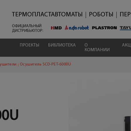
Перейти
к
основному
ТЕРМОПЛАСТАВТОМАТЫ
РОБОТЫ
ПЕ
содержанию
ОФИЦИАЛЬНЫЙ
ДИСТРИБЬЮТОР:
ПРОЕКТЫ
БИБЛИОТЕКА
О
АК
КОМПАНИИ
ушители
Осушитель SCD-PET-6000U
00U