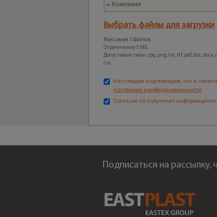
Выбрать файлы для загрузки
Максимум 5 файлов.
Ограничение 5 МБ.
Допустимые типы: jpg, png, txt, rtf, pdf, doc, docx, odt
csv.
Настоящим подтверждаю, что я ознако
условиями конфиденциальности
.
Согласие на получение информационн
Подписаться на рассылку,