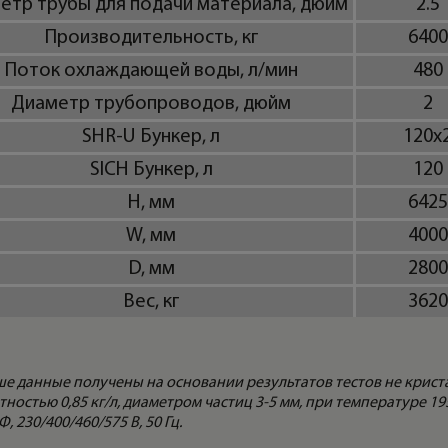
етр трубы для подачи материала, дюйм
2.5
Производительность, кг
6400
Поток охлаждающей воды, л/мин
480
Диаметр трубопроводов, дюйм
2
SHR-U Бункер, л
120x
SICH Бункер, л
120
H, мм
6425
W, мм
4000
D, мм
2800
Вес, кг
3620
е данные получены на основании результатов тестов не крис
ностью 0,85 кг/л, диаметром частиц 3-5 мм, при температуре 19
, 230/400/460/575 В, 50 Гц.