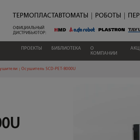
Перейти
к
основному
ТЕРМОПЛАСТАВТОМАТЫ
РОБОТЫ
ПЕ
содержанию
ОФИЦИАЛЬНЫЙ
ДИСТРИБЬЮТОР:
ПРОЕКТЫ
БИБЛИОТЕКА
О
АК
КОМПАНИИ
ушители
Осушитель SCD-PET-8000U
00U