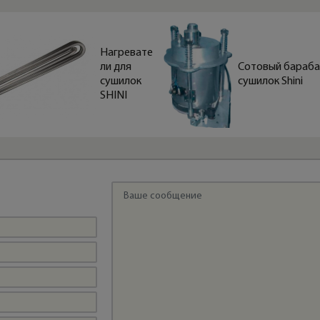
Нагревате
ли для
Сотовый бараба
сушилок
сушилок Shini
SHINI