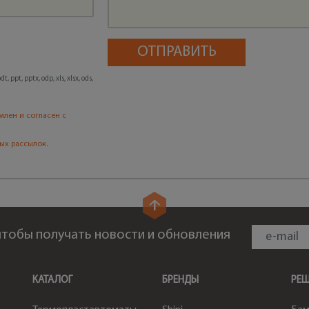
, ppt, pptx, odp, xls, xlsx, ods,
млен и согласен с
ых рассылок.
 чтобы получать новости и обновления
КАТАЛОГ
БРЕНДЫ
РЕ