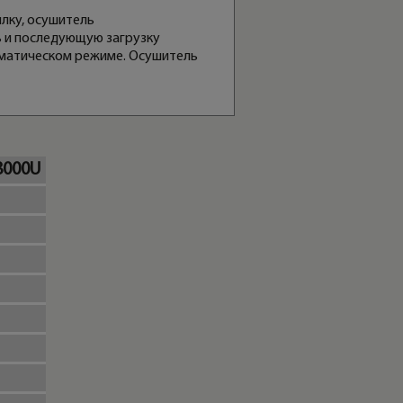
лку, осушитель
ь и последующую загрузку
оматическом режиме. Осушитель
8000U