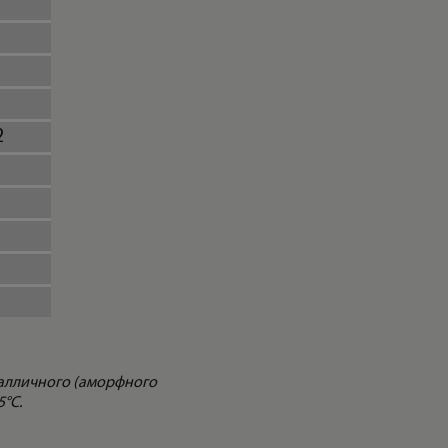
2
талличного (аморфного
5°С.