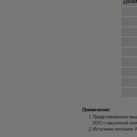
Диам
Примечание:
Представленные выш
ПЭТ) с насыпной плот
Источник питания: 3Ф