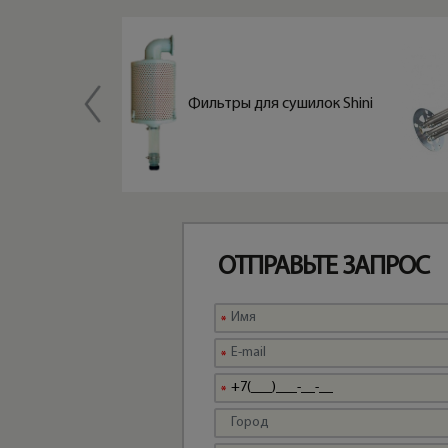
Вентилято
ры RB для
Фильтры для сушилок Shini
сушилок
Shini
ОТПРАВЬТЕ ЗАПРОС