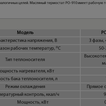
аналогичных целей. Масляный термостат PO-910 имеет рабочую 
Модель
PO
актеристика напряжения, В
3 фазы, 
о
азон рабочих температур,
С
50-
Высокоте
Тип теплоносителя
м
ощность нагревателя, кВт
ость бака теплоносителя, л
Режим охлаждения
Прямое 
пературный контроль, ккал/ч
9
Мощность, кВт