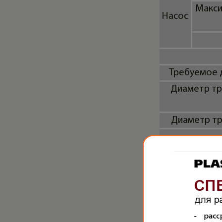
Макси
Насос
Требуемое 
Диаметр т
Диаметр тр
Подкл
Подключен
Габа