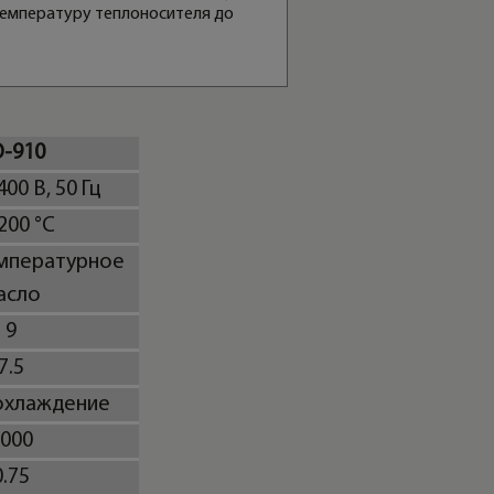
температуру теплоносителя до
-910
400 В, 50 Гц
200 °C
мпературное
асло
9
7.5
охлаждение
000
0.75