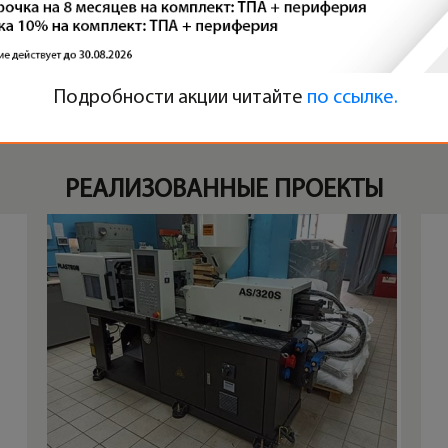
вание насоса: питание 50Гц, очищенная вода при 20°С
стойчивости для любого максимального расхода или максимальн
3Φ, 400 В, 50Гц.
Подробности акции читайте
по ссылке.
РЕАЛИЗОВАННЫЕ ПРОЕКТЫ