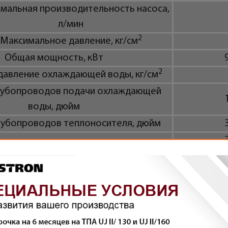
мальная производительность насоса,
л/мин
2
Максимальное давление, кг/см
Общая мощность, кВт
2
давление охлаждающей воды, кг/см
рубопроводов подачи охлаждающей
воды, дюйм
убопроводов теплоносителя, дюйм
ючение через гребенку, дюйм*
2 входа
ие через тефлоновый шланг, дюйм*
3/8"
ритные размеры (ДxШxВ), мм
930х
Вес, кг