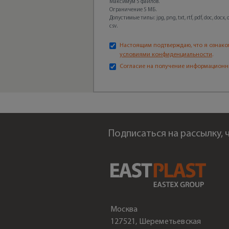
Максимум 5 файлов.
Ограничение 5 МБ.
Допустимые типы: jpg, png, txt, rtf, pdf, doc, docx, odt
csv.
Настоящим подтверждаю, что я ознако
условиями конфиденциальности
.
Согласие на получение информационн
Подписаться на рассылку,
Москва
127521, Шереметьевская