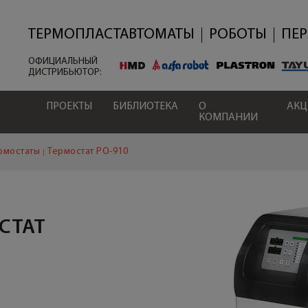
Перейти
к
основному
ТЕРМОПЛАСТАВТОМАТЫ
РОБОТЫ
ПЕ
содержанию
ОФИЦИАЛЬНЫЙ
ДИСТРИБЬЮТОР:
ПРОЕКТЫ
БИБЛИОТЕКА
О
АК
КОМПАНИИ
рмостаты
Термостат PO-910
СТАТ