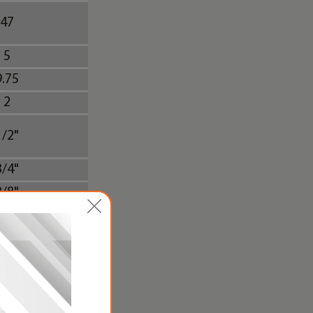
47
5
9.75
2
1/2"
3/4"
3/8"
 / 2 выхода
-2.5Mx4
375х725
71