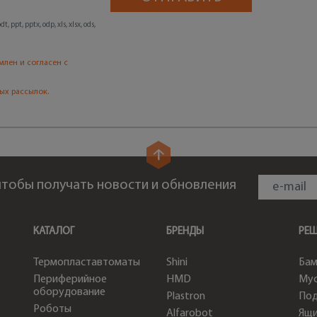
, ppt, pptx, odp, xls, xlsx, ods,
млен и согласен с
ых рассылок.
 чтобы получать новости и обновления
КАТАЛОГ
БРЕНДЫ
РЕ
Термопластавтоматы
Shini
Бам
Периферийное
HMD
Мус
оборудование
Plastron
По
Роботы
Alfarobot
Ящи