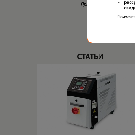
Примечание:
Стандартное тестиро
(Составляет ± 10% у
Напряжение питания: 
* - опция.
СТАТЬИ