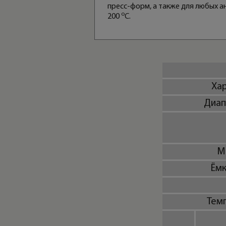
пресс-форм, а также для любых 
о
200
С.
Хар
Диап
М
Ёмк
Тем