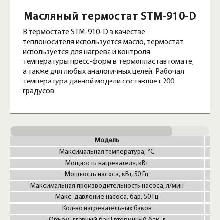
Масляный термостат STM-910-D
В термостате STM-910-D в качестве
теплоносителя используется масло, термостат
используется для нагрева и контроля
температуры пресс-форм в термопластавтомате,
а также для любых аналогичных целей. Рабочая
температура данной модели составляет 200
градусов.
Модель
S
Максимальная температура, °C
Мощность нагревателя, кВт
Мощность насоса, кВт, 50 Гц
Максимальная производительность насоса, л/мин
Макс. давление насоса, бар, 50 Гц
Кол-во нагревательных баков
Объем, главный бак | вторичный бак, л
2 x