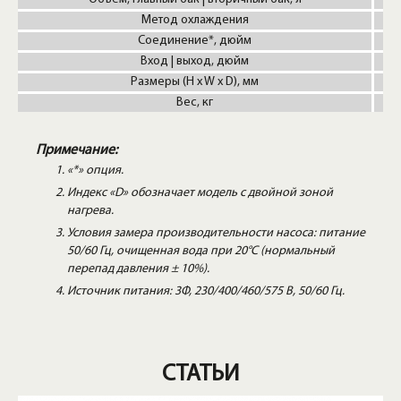
Метод охлаждения
К
Соединение*, дюйм
3
Вход | выход, дюйм
Размеры (H x W x D), мм
70
Вес, кг
Примечание:
«*» опция.
Индекс «D» обозначает модель с двойной зоной
нагрева.
Условия замера производительности насоса: питание
50/60 Гц, очищенная вода при 20°С (нормальный
перепад давления ± 10%).
Источник питания: 3Φ, 230/400/460/575 В, 50/60 Гц.
СТАТЬИ