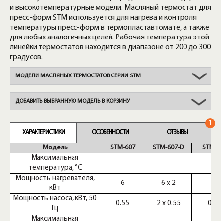
и высокотемпературные модели. Масляный термостат для
пресс-форм STM используется для нагрева и контроля
температуры пресс-форм в термопластавтомате, а также
для любых аналогичных целей. Рабочая температура этой
линейки термостатов находится в диапазоне от 200 до 300
градусов.
МОДЕЛИ МАСЛЯНЫХ ТЕРМОСТАТОВ СЕРИИ STM
ДОБАВИТЬ ВЫБРАННУЮ МОДЕЛЬ В КОРЗИНУ
1
ХАРАКТЕРИСТИКИ
ОСОБЕННОСТИ
ОТЗЫВЫ
Модель
STM-607
STM-607-D
STM-9
Максимальная
температура, °C
Мощность нагревателя,
6
6 x 2
9
кВт
Мощность насоса, кВт, 50
0.55
2 x 0.55
0.7
Гц
Максимальная