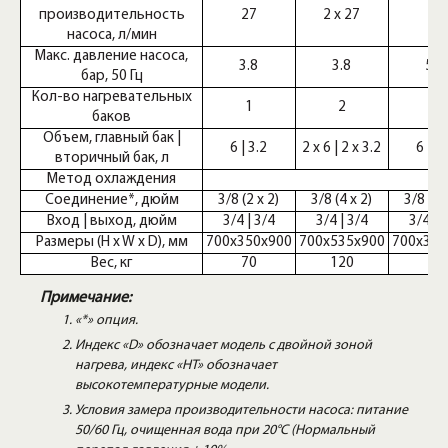
производительность
27
2 x 27
42
насоса, л/мин
Макс. давление насоса,
3.8
3.8
5.0
бар, 50 Гц
Кол-во нагревательных
1
2
1
баков
Объем, главный бак |
6 | 3.2
2 x 6 | 2 x 3.2
6 | 3.
вторичный бак, л
Метод охлаждения
Соединение*, дюйм
3/8 (2 x 2)
3/8 (4 x 2)
3/8 (2 
Вход | выход, дюйм
3/4 | 3/4
3/4 | 3/4
3/4 | 
Размеры (H x W x D), мм
700x350x900
700x535x900
700x350
Вес, кг
70
120
71
Примечание:
«*» опция.
Индекс «D» обозначает модель с двойной зоной
нагрева, индекс «HT» обозначает
высокотемпературные модели.
Условия замера производительности насоса: питание
50/60 Гц, очищенная вода при 20°С (Нормальный