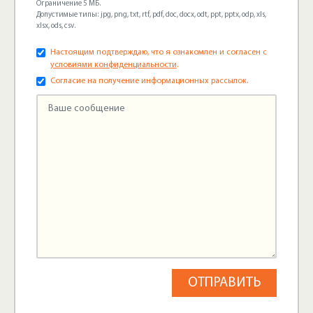
Ограничение 5 МБ.
Допустимые типы: jpg, png, txt, rtf, pdf, doc, docx, odt, ppt, pptx, odp, xls,
xlsx, ods, csv.
Настоящим подтверждаю, что я ознакомлен и согласен с
условиями конфиденциальности
.
Согласие на получение информационных рассылок.