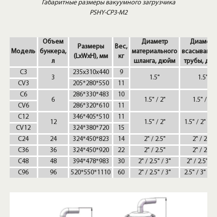
Габаритные размеры вакуумного загрузчика
PSHY-CP3-M2
Объем
Диаметр
Диаметр
Размеры
Вес,
Модель
бункера,
материального
всасывающ
(LxWxH), мм
кг
л
шланга, дюйм
трубы, дю
C3
235x310x440
9
3
1.5"
1.5"
CV3
205*280*550
11
C6
286*330*483
10
6
1.5" / 2"
1.5" / 2"
CV6
286*320*610
11
C12
346*405*510
11
12
1.5" / 2"
1.5" / 2" / 2
CV12
324*380*720
15
C24
24
324*450*823
14
2" / 2.5"
2" / 2.5"
C36
36
324*450*920
22
2" / 2.5"
2" / 2.5"
C48
48
394*478*983
30
2" / 2.5" / 3"
2" / 2.5" / 
C96
96
520*550*1110
60
2" / 2.5" / 3"
2.5" / 3" / 3