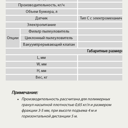
Производительность, кг/ч
Объем бункера, л
Датчик
Тип С с электромеханичес
Электропитание
Фильтр пылеуловитель
Опции
Циклонный пылеуловитель
Вакуумпрерывающий клапан
Габаритные размеры
L, мм
W, мм
H, мм
Вес, кг
Примечание:
Производительность рассчитана для полимерных
гранул насыпной плотностью 0,65 кг/л и размером
фракции 3-5 мм, при высоте подъема 4 м и
горизонтальной дистанции 5 м.