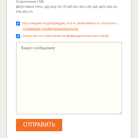
Ограничение 5 МБ.
Допустимые типы: jpg, png, txt, rtf, pdf, doc, docx, odt, ppt, pptx, odp, xls,
xlsx, ods, csv.
Настоящим подтверждаю, что я ознакомлен и согласен с
условиями конфиденциальности
.
Согласие на получение информационных рассылок.