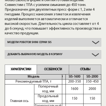
Mould Labels) в форме и снятия готовых изделий.
Совместим с ТПА с усилием смыкания до 450 тонн.
Предназначен для двухплитных пресс-форм с 1, 2 или 4
гнездами. Процесс нанесения этикеток и извлечения
изделий выполняется автоматически и отличается
высокой скоростью. Длительность цикла составляет от 4
до 6 секунд, что повышает эффективность производства и
качество продукции.
МОДЕЛИ РОБОТОВ SHINI СЕРИИ SIS
ДОБАВИТЬ ВЫБРАННУЮ МОДЕЛЬ В КОРЗИНУ
ХАРАКТЕРИСТИКИ
ОСОБЕННОСТИ
ОТЗЫВЫ
Модель
SIS-1300
SIS-1600
SIS-2000
Рекомендуемый ТПА, т
50-200
200-350
350-450
Поперечный
1300
1600
2000
ход, мм
Продольный
150
150
150
Главная ось
ход, мм