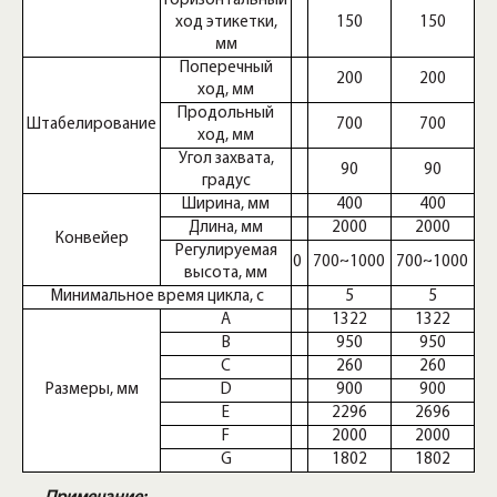
Горизонтальный
ход этикетки,
150
150
150
мм
Поперечный
200
200
200
ход, мм
Продольный
Штабелирование
700
700
700
ход, мм
Угол захвата,
90
90
90
градус
Ширина, мм
400
400
400
Длина, мм
2000
2000
2000
Конвейер
Регулируемая
700~1000
700~1000
700~1000
высота, мм
Минимальное время цикла, с
4.6
5
5
A
1322
1322
1322
В
950
950
950
С
260
260
260
Размеры, мм
D
900
900
900
E
1996
2296
2696
F
2000
2000
2000
G
1802
1802
1802