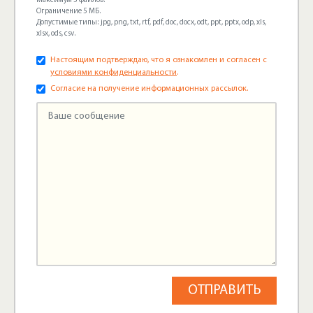
Максимум 5 файлов.
Ограничение 5 МБ.
Допустимые типы: jpg, png, txt, rtf, pdf, doc, docx, odt, ppt, pptx, odp, xls,
xlsx, ods, csv.
Настоящим подтверждаю, что я ознакомлен и согласен с
условиями конфиденциальности
.
Согласие на получение информационных рассылок.