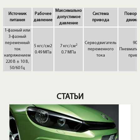
Максимально
Источник
Рабочее
Система
Поворо
допустимое
питания
давление
привода
движе
давление
1-фазный или
3-фазный
0
переменный
Серводвигатель
90
2
5 кгс/см2
7 кгс/см
ток
переменного
Пневмати
0.49 МПа
0.7 МПа
напряжением
тока
прив
220 В ± 10 В,
50/60 Гц
СТАТЬИ