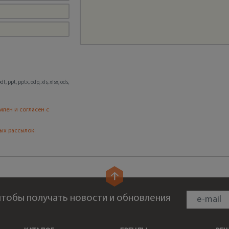
, ppt, pptx, odp, xls, xlsx, ods,
млен и согласен с
ых рассылок.
 чтобы получать новости и обновления