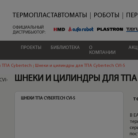
Перейти
к
основному
ТЕРМОПЛАСТАВТОМАТЫ
РОБОТЫ
ПЕ
содержанию
ОФИЦИАЛЬНЫЙ
ДИСТРИБЬЮТОР:
ПРОЕКТЫ
БИБЛИОТЕКА
О
АК
КОМПАНИИ
 ТПА Cybertech
Шнеки и цилиндры для ТПА Cybertech CVI-S
ШНЕКИ И ЦИЛИНДРЫ ДЛЯ ТПА 
VI-
ШНЕКИ ТПА CYBERTECH CVI-S
ЦИЛ
т
В E
тер
сер
пос