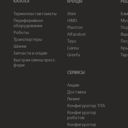
КАТАЛОГ
БРЕНДЫ
РЕ
Термопластавтоматы
Shini
Бам
Периферийное
HMD
Мус
оборудование
Plastron
По
Роботы
Alfarobot
Ящи
Транспортеры
Tayu
Пос
Шнеки
Liansu
Кр
Запчасти и опции
Greefu
Тар
Быстрая смена пресс-
форм
СЕРВИСЫ
Акции
Доставка
Лизинг
Конфигуратор ТПА
Конфигуратор
роботов
Конфигуратор