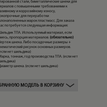
тированной стали, биметаллические шнеки для
ериалов с повышенными требованиями к
азивному и коррозийному износу,
окопрочные для переработки
клонаполненных марок пластмасс. Для заказа
вас потребуется следующая информация:
Шильдик ТПА. Используемый материал, если
смесь, пропорция материалов.
(обязательно)
Чертеж шнека. Либо посадочные размеры +
схематический рисунок основных размеров.
если нет шильдика)
арка, тоннаж, год производства ТПА. (если нет
шильдика)
Диаметр шнека. (если нет шильдика)
БРАННУЮ МОДЕЛЬ В КОРЗИНУ