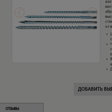
азо
мат
абр
выс
сте
от 
(
М
ДОБАВИТЬ ВЫ
ОТЗЫВЫ