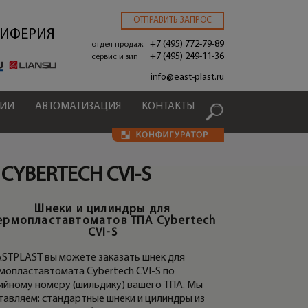
ОТПРАВИТЬ ЗАПРОС
РИФЕРИЯ
+7 (495) 772-79-89
отдел продаж
+7 (495) 249-11-36
сервис и зип
.
info@east-plast.ru
ЦИИ
АВТОМАТИЗАЦИЯ
КОНТАКТЫ
CYBERTECH CVI-S
Шнеки и цилиндры для
ИНДРЫ ТПА CYBERTECH CVI-S
МАТЕРИАЛЬНЫЕ ПА
ермопластавтоматов ТПА Cybertech
CYBERTECH CVI-S
CVI-S
ASTPLAST вы можете заказать шнек для
мопластавтомата Cybertech CVI-S по
ийному номеру (шильдику) вашего ТПА. Мы
тавляем: стандартные шнеки и цилиндры из