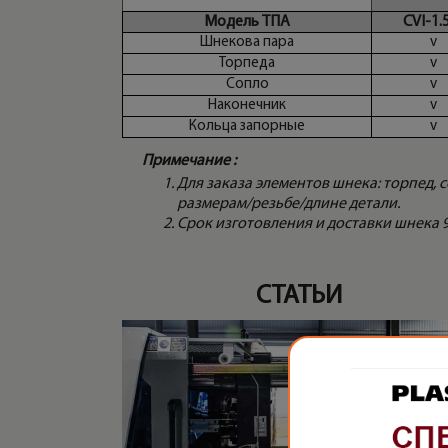
Модель ТПА
CVI-1.
Шнекова пара
v
Торпеда
v
Сопло
v
Наконечник
v
Кольца запорные
v
Примечание :
Для заказа элементов шнека: торпед,
размерам/резьбе/длине детали.
Срок изготовления и доставки шнека 90
СТАТЬИ