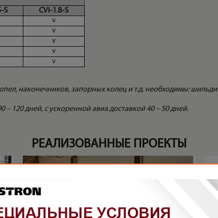
5-S
CVI-1.8-S
v
v
v
v
v
 сопел, наконечников, запорных колец и т.д. необходимы: шиль
 – 120 дней, с ускоренной авиа доставкой 40 – 50 дней.
РЕАЛИЗОВАННЫЕ ПРОЕКТЫ