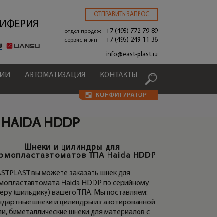
ОТПРАВИТЬ ЗАПРОС
РИФЕРИЯ
+7 (495) 772-79-89
отдел продаж
+7 (495) 249-11-36
сервис и зип
.
info@east-plast.ru
ЦИИ
АВТОМАТИЗАЦИЯ
КОНТАКТЫ
 HAIDA HDDP
Шнеки и цилиндры для
ИНДРЫ ТПА HAIDA HDDP
МАТЕРИАЛЬНЫЕ ПА
рмопластавтоматов ТПА Haida HDDP
HDDP
ASTPLAST вы можете заказать шнек для
мопластавтомата Haida HDDP по серийному
еру (шильдику) вашего ТПА. Мы поставляем:
ндартные шнеки и цилиндры из азотированной
ли, биметаллические шнеки для материалов с