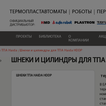
Перейти
к
основному
ТЕРМОПЛАСТАВТОМАТЫ
РОБОТЫ
ПЕ
содержанию
ОФИЦИАЛЬНЫЙ
ДИСТРИБЬЮТОР:
ПРОЕКТЫ
БИБЛИОТЕКА
О
АК
КОМПАНИИ
 ТПА Haida
Шнеки и цилиндры для ТПА Haida HDDP
ШНЕКИ И ЦИЛИНДРЫ ДЛЯ ТПА
P
ШНЕКИ ТПА HAIDA HDDP
ЦИЛ
те
В E
тер
ном
ста
ста