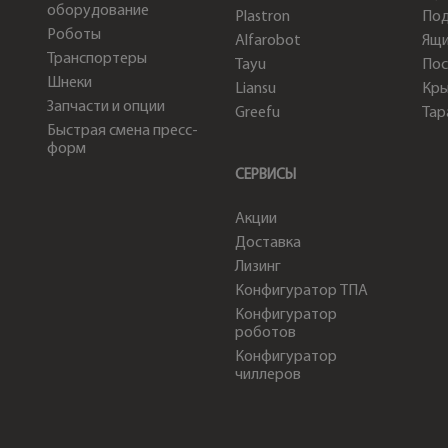
оборудование
Plastron
По
Роботы
Alfarobot
Ящи
Транспортеры
Tayu
Пос
Шнеки
Liansu
Кр
Запчасти и опции
Greefu
Тар
Быстрая смена пресс-
форм
СЕРВИСЫ
Акции
Доставка
Лизинг
Конфигуратор ТПА
Конфигуратор
роботов
Конфигуратор
чиллеров