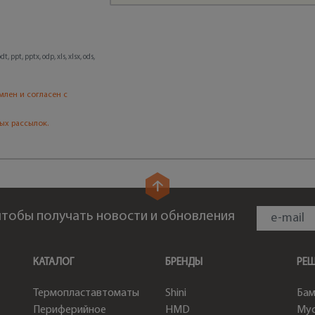
, ppt, pptx, odp, xls, xlsx, ods,
млен и согласен с
ых рассылок.
 чтобы получать новости и обновления
КАТАЛОГ
БРЕНДЫ
РЕ
Термопластавтоматы
Shini
Бам
Периферийное
HMD
Мус