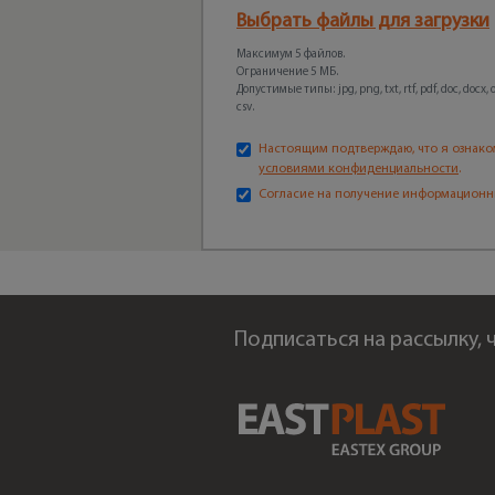
Выбрать файлы для загрузки
Максимум 5 файлов.
Ограничение 5 МБ.
Допустимые типы: jpg, png, txt, rtf, pdf, doc, docx, odt
csv.
Настоящим подтверждаю, что я ознако
условиями конфиденциальности
.
Согласие на получение информационн
Подписаться на рассылку,