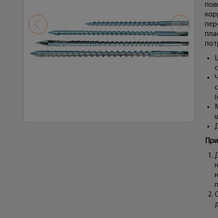
пов
кор
пер
пла
пот
(
М
При
Д
н
С
д