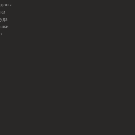
ддоны
ки
уда
ышки
а