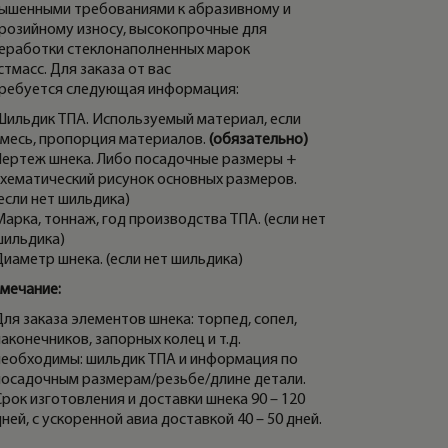
ышенными требованиями к абразивному и
розийному износу, высокопрочные для
еработки стеклонаполненных марок
стмасс. Для заказа от вас
ребуется следующая информация:
Шильдик ТПА. Используемый материал, если
смесь, пропорция материалов.
(обязательно)
Чертеж шнека. Либо посадочные размеры +
схематический рисунок основных размеров.
если нет шильдика)
арка, тоннаж, год производства ТПА. (если нет
шильдика)
Диаметр шнека. (если нет шильдика)
мечание:
ля заказа элементов шнека: торпед, сопел,
аконечников, запорных колец и т.д.
необходимы: шильдик ТПА и информация по
посадочным размерам/резьбе/длине детали.
рок изготовления и доставки шнека 90 – 120
ней, с ускоренной авиа доставкой 40 – 50 дней.