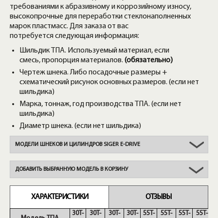
требованиями к абразивному и коррозийному износу,
высокопрочные для переработки стеклонаполненных
марок пластмасс. Для заказа от вас
потребуется следующая информация:
Шильдик ТПА. Используемый материал, если
смесь, пропорция материалов.
(обязательно)
Чертеж шнека. Либо посадочные размеры +
схематический рисунок основных размеров. (если нет
шильдика)
Марка, тоннаж, год производства ТПА. (если нет
шильдика)
Диаметр шнека. (если нет шильдика)
МОДЕЛИ ШНЕКОВ И ЦИЛИНДРОВ SIGER E-DRIVE
ДОБАВИТЬ ВЫБРАННУЮ МОДЕЛЬ В КОРЗИНУ
ХАРАКТЕРИСТИКИ
ОТЗЫВЫ
30T-
30T-
30T-
30T-
55T-
55T-
55T-
55T-