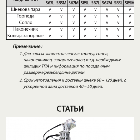
Модель ТПА
S67L
S85M
S67M
S85L
S67L
S67M
S85L
S85M
S
Шнекова пара
v
v
v
v
v
v
v
v
Торпеда
v
v
v
v
v
v
v
v
Сопло
v
v
v
v
v
v
v
v
Наконечник
v
v
v
v
v
v
v
v
Кольца запорные
v
v
v
v
v
v
v
v
Примечание :
Для заказа элементов шнека: торпед, сопел,
наконечников, запорных колец и т.д. необходимы:
шильдик ТПА и информация по посадочным
размерам/резьбе/длине детали.
Срок изготовления и доставки шнека 90 – 120 дней, с
ускоренной авиа доставкой 40 – 50 дней.
СТАТЬИ