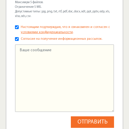
Максимум 5 файлов.
Ограничение 5 МБ.
Допустимые типы: jpg, png, txt, rtf, pdf, doc, docx, odt, ppt, pptx, odp, xls,
xlsx, ods, csv.
Настоящим подтверждаю, что я ознакомлен и согласен с
условиями конфиденциальности
.
Согласие на получение информационных рассылок.