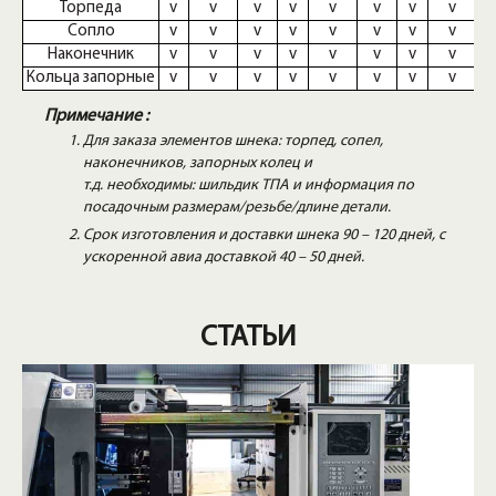
Торпеда
v
v
v
v
v
v
v
v
Сопло
v
v
v
v
v
v
v
v
Наконечник
v
v
v
v
v
v
v
v
Кольца запорные
v
v
v
v
v
v
v
v
Примечание :
Для заказа элементов шнека: торпед, сопел,
наконечников, запорных колец и
т.д. необходимы: шильдик ТПА и информация по
посадочным размерам/резьбе/длине детали.
Срок изготовления и доставки шнека 90 – 120 дней, с
ускоренной авиа доставкой 40 – 50 дней.
СТАТЬИ