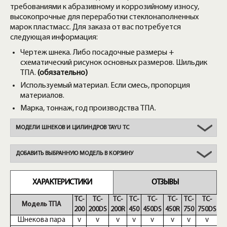
требованиями к абразивному и коррозийному износу,
высокопрочные для переработки стеклонаполненных
марок пластмасс. Для заказа от вас потребуется
следующая информация:
Чертеж шнека. Либо посадочные размеры +
схематический рисунок основных размеров. Шильдик
ТПА.
(обязательно)
Используемый материал. Если смесь, пропорция
материалов.
Марка, тоннаж, год производства ТПА.
МОДЕЛИ ШНЕКОВ И ЦИЛИНДРОВ TAYU TC
ДОБАВИТЬ ВЫБРАННУЮ МОДЕЛЬ В КОРЗИНУ
ХАРАКТЕРИСТИКИ
ОТЗЫВЫ
TC-
TC-
TC-
TC-
TC-
TC-
TC-
TC-
T
Модель ТПА
200
200DS
200R
450
450DS
450R
750
750DS
7
Шнекова пара
v
v
v
v
v
v
v
v