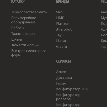
КАТАЛОГ
БРЕНДЫ
РЕ
Термопластавтоматы
Shini
Бам
Периферийное
HMD
Мус
оборудование
Plastron
По
Роботы
Alfarobot
Ящи
Транспортеры
Tayu
Пос
Шнеки
Liansu
Кр
Запчасти и опции
Greefu
Тар
Быстрая смена пресс-
форм
СЕРВИСЫ
Акции
Доставка
Лизинг
Конфигуратор ТПА
Конфигуратор
роботов
Конфигуратор