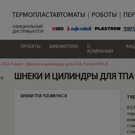
Перейти
к
основному
ТЕРМОПЛАСТАВТОМАТЫ
РОБОТЫ
ПЕ
содержанию
ОФИЦИАЛЬНЫЙ
ДИСТРИБЬЮТОР:
ПРОЕКТЫ
БИБЛИОТЕКА
О
АК
КОМПАНИИ
 ТПА Yizumi
Шнеки и цилиндры для ТПА Yizumi PAC-K
ШНЕКИ И ЦИЛИНДРЫ ДЛЯ ТПА 
-K
ШНЕКИ ТПА YIZUMI PAC-K
ЦИЛ
те
В E
тер
ном
ста
ста