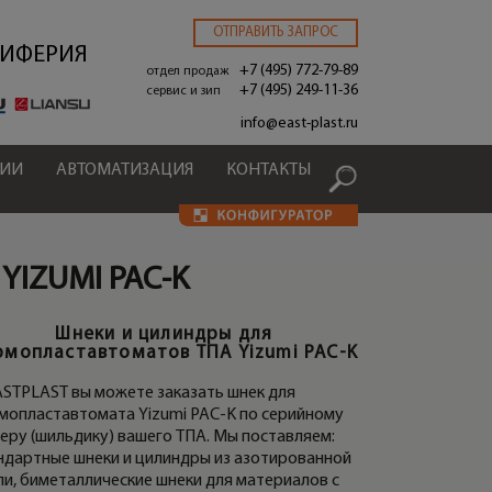
ОТПРАВИТЬ ЗАПРОС
РИФЕРИЯ
+7 (495) 772-79-89
отдел продаж
+7 (495) 249-11-36
сервис и зип
.
info@east-plast.ru
ЦИИ
АВТОМАТИЗАЦИЯ
КОНТАКТЫ
YIZUMI PAC-K
Шнеки и цилиндры для
ИНДРЫ ТПА YIZUMI PAC-K
МАТЕРИАЛЬНЫЕ ПА
рмопластавтоматов ТПА Yizumi PAC-K
YIZUMI PAC-K
ASTPLAST вы можете заказать шнек для
мопластавтомата Yizumi PAC-K по серийному
еру (шильдику) вашего ТПА. Мы поставляем:
ндартные шнеки и цилиндры из азотированной
ли, биметаллические шнеки для материалов с