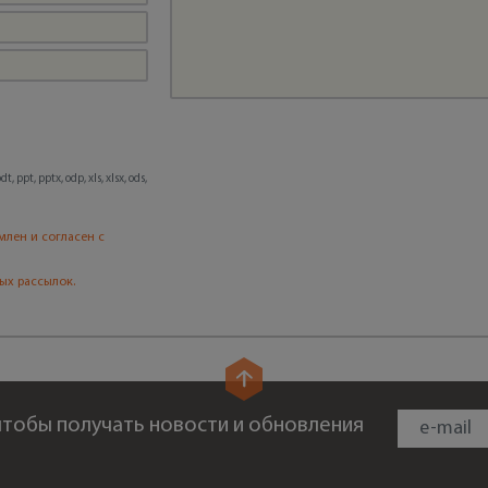
, ppt, pptx, odp, xls, xlsx, ods,
млен и согласен с
ых рассылок.
 чтобы получать новости и обновления