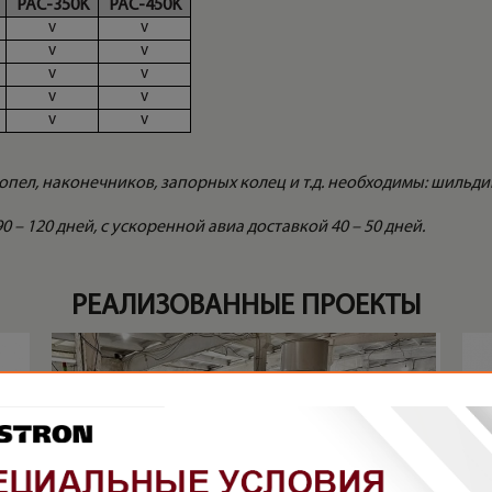
PAC-350K
PAC-450K
v
v
v
v
v
v
v
v
v
v
 сопел, наконечников, запорных колец и т.д. необходимы: шиль
 – 120 дней, с ускоренной авиа доставкой 40 – 50 дней.
РЕАЛИЗОВАННЫЕ ПРОЕКТЫ