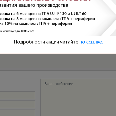
ОТ ПОЛОМОК К СТАБИЛЬНОМУ ЛИТЬЮ:
НОВЫЙ ТПА PLASTRON UJ 120 НА
ПРОИЗВОДСТВО СТРОИТЕЛЬНЫХ
Подробности акции читайте
по ссылке.
КОМПЛЕКТУЮЩИХ