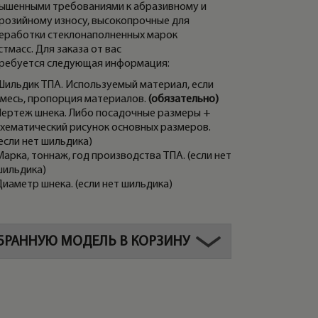
ышенными требованиями к абразивному и
розийному износу, высокопрочные для
еработки стеклонаполненных марок
стмасс. Для заказа от вас
ребуется следующая информация:
Шильдик ТПА. Используемый материал, если
смесь, пропорция материалов.
(обязательно)
Чертеж шнека. Либо посадочные размеры +
схематический рисунок основных размеров.
если нет шильдика)
арка, тоннаж, год производства ТПА. (если нет
шильдика)
Диаметр шнека. (если нет шильдика)
БРАННУЮ МОДЕЛЬ В КОРЗИНУ