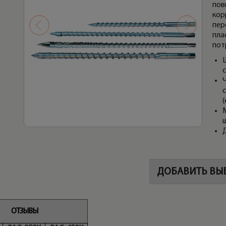
пов
кор
пер
пла
пот
(
М
ДОБАВИТЬ ВЫ
ОТЗЫВЫ