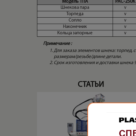
Модель ТПА
PAC-250K
Шнекова пара
v
Торпеда
v
Сопло
v
Наконечник
v
Кольца запорные
v
Примечание :
Для заказа элементов шнека: торпед,
размерам/резьбе/длине детали.
Срок изготовления и доставки шнека 90
СТАТЬИ