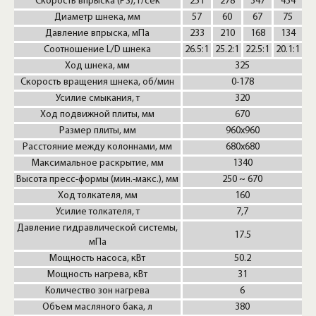
Скорость впрыска (PS), г/сек
251
278
347
434
Диаметр шнека, мм
57
60
67
75
Давление впрыска, мПа
233
210
168
134
Соотношение L/D шнека
26.5:1
25.2:1
22.5:1
20.1:1
Ход шнека, мм
325
Скорость вращения шнека, об/мин
0-178
Усилие смыкания, т
320
Ход подвижной плиты, мм
670
Размер плиты, мм
960x960
Расстояние между колоннами, мм
680x680
Максимальное раскрытие, мм
1340
Высота пресс-формы (мин.-макс.), мм
250 ~ 670
Ход толкателя, мм
160
Усилие толкателя, т
7,7
Давление гидравлической системы,
17.5
мПа
Мощность насоса, кВт
50.2
Мощность нагрева, кВт
31
Количество зон нагрева
6
Объем масляного бака, л
380