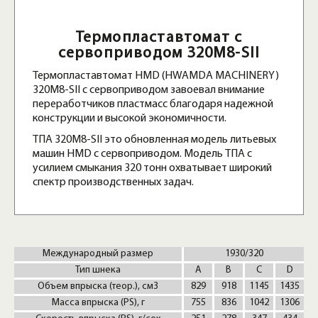
Термопластавтомат с
сервоприводом 320M8-SII
Термопластавтомат HMD (HWAMDA MACHINERY)
320M8-SII с сервоприводом завоевал внимание
переработчиков пластмасс благодаря надежной
конструкции и высокой экономичности.
ТПА 320M8-SII это обновленная модель литьевых
машин HMD с сервоприводом. Модель ТПА с
усилием смыкания 320 тонн охватывает широкий
спектр производственных задач.
Международный размер
1930/320
Тип шнека
A
В
C
D
Объем впрыска (теор.), см3
829
918
1145
1435
Масса впрыска (PS), г
755
836
1042
1306