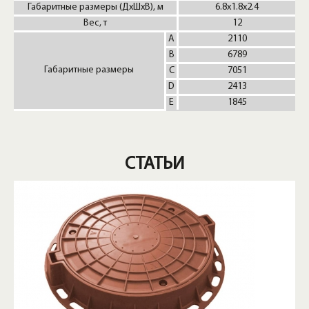
Габаритные размеры (ДхШхВ), м
6.8x1.8x2.4
Вес, т
12
A
2110
В
6789
Габаритные размеры
C
7051
D
2413
E
1845
СТАТЬИ