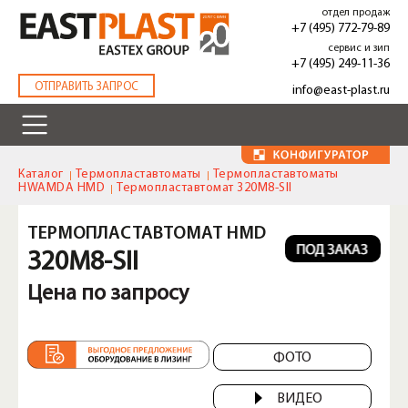
Перейти
отдел продаж
к
+7 (495) 772-79-89
основному
сервис и зип
содержанию
+7 (495) 249-11-36
.
ОТПРАВИТЬ ЗАПРОС
info@east-plast.ru
Каталог
Термопластавтоматы
Термопластавтоматы
HWAMDA HMD
Термопластавтомат 320M8-SII
ТЕРМОПЛАСТАВТОМАТ HMD
320M8-SII
Цена по запросу
ФОТО
ВИДЕО