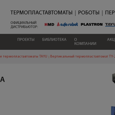
Перейти
к
основному
ТЕРМОПЛАСТАВТОМАТЫ
РОБОТЫ
ПЕ
содержанию
ОФИЦИАЛЬНЫЙ
ДИСТРИБЬЮТОР:
ПРОЕКТЫ
БИБЛИОТЕКА
О
АК
КОМПАНИИ
е термопластавтоматы TAYU
Вертикальный термопластавтомат TY-
ПА