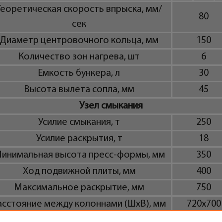
Теоретическая скорость впрыска, мм/
80
сек
Диаметр центровочного кольца, мм
150
Количество зон нагрева, шт
6
Емкость бункера, л
30
Высота вылета сопла, мм
45
Узел смыкания
Усилие смыкания, т
250
Усилие раскрытия, т
18
инимальная высота пресс-формы, мм
350
Ход подвижной плиты, мм
400
Максимальное раскрытие, мм
750
асстояние между колоннами (ШxВ), мм
720х700
Ход толкателей, мм
100