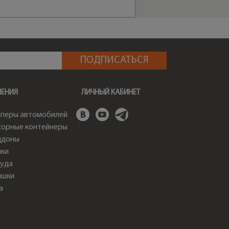
ШЕНИЯ
ЛИЧНЫЙ КАБИНЕТ
перы автомобилей
орные контейнеры
ддоны
ки
уда
ышки
а