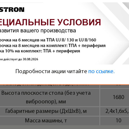
Усилие толкателей, т
6,3
Дополнительно
аксимальное давление гидросистемы,
14
мПа
Объем масляного бака, л
730
Мощность двигателя насоса, кВт
30
Мощность нагрева цилиндра, кВт
16,8
Подробности акции читайте
по ссылке.
Общая мощность, кВт
46,8
Расход охлаждающей воды, л/мин
60
Высота плоскости стола (без учета
1680
виброопор), мм
Габаритные размеры (ДxШxВ), м
2,4х1,6х5,
Масса машины, т
10