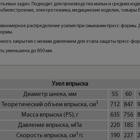
тьевых задач. Подходит для производства малых и средних изде
мобилестроение, электротехника, медицинские изделия, товары
авномерное распределение усилия при смыкании пресс-формы.
формы.
ного закрытия с низким давлением для этапа защиты пресс-фор
ть уменьшена до 850 мм.
Узел впрыска
Диаметр шнека, мм
55
60
3
Теоретический объем впрыска, см
712
847
Масса впрыска (PS), г
635
756
Давление впрыска, мПа
220
185
3
Скорость впрыска, см
/с
190
227