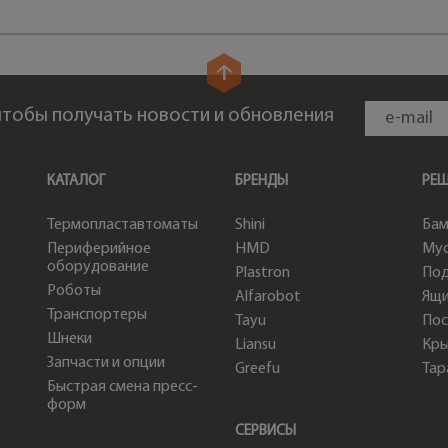
 чтобы получать новости и обновления
КАТАЛОГ
БРЕНДЫ
РЕ
Термопластавтоматы
Shini
Бам
Периферийное
HMD
Мус
оборудование
Plastron
По
Роботы
Alfarobot
Ящи
Транспортеры
Tayu
Пос
Шнеки
Liansu
Кр
Запчасти и опции
Greefu
Тар
Быстрая смена пресс-
форм
СЕРВИСЫ