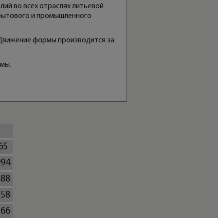
лий во всех отраслях литьевой
 бытового и промышленного
 Движение формы производится за
мы.
65
994
888
158
266