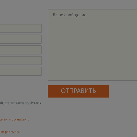
, ppt, pptx, odp, xls, xlsx, ods,
млен и согласен с
ых рассылок.