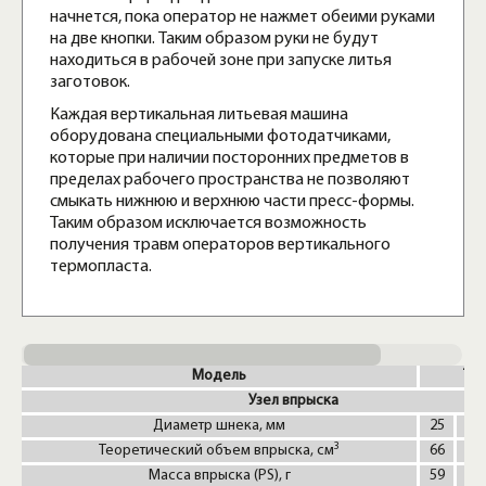
начнется, пока оператор не нажмет обеими руками
на две кнопки. Таким образом руки не будут
находиться в рабочей зоне при запуске литья
заготовок.
Каждая вертикальная литьевая машина
оборудована специальными фотодатчиками,
которые при наличии посторонних предметов в
пределах рабочего пространства не позволяют
смыкать нижнюю и верхнюю части пресс-формы.
Таким образом исключается возможность
получения травм операторов вертикального
термопласта.
Модель
TYC
Узел впрыска
Диаметр шнека, мм
25
28
3
Теоретический объем впрыска, см
66
83
Масса впрыска (PS), г
59
74