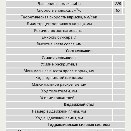
Давление впрыска, мПа
228
182
3
Скорость впрыска, см
/с
65
81
Теоретическая скорость впрыска, мм/сек
Диаметр центровочного кольца, мм
Количество зон нагрева, шт
Емкость бункера, л
Высота вылета сопла, мм
Узел смыкания
Усилие смыкания, т
Усилие раскрытия, т
Минимальная высота пресс-формы, мм
Ход подвижной плиты, мм
Максимальное раскрытие, мм
Ход толкателей, мм
Усилие толкателей, т
Выдвижной стол
Размер выдвижной плиты, мм
39
Ход выдвижной плиты, мм
Гидравлическая силовая система