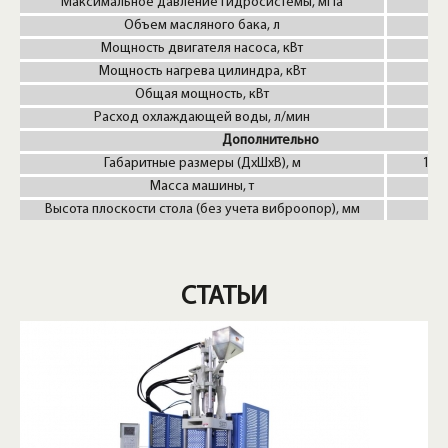
Максимальное давление гидросистемы, мПа
Объем масляного бака, л
Мощность двигателя насоса, кВт
Мощность нагрева цилиндра, кВт
Общая мощность, кВт
Расход охлаждающей воды, л/мин
Дополнительно
Габаритные размеры (ДxШxВ), м
1.9х
Масса машины, т
Высота плоскости стола (без учета виброопор), мм
СТАТЬИ