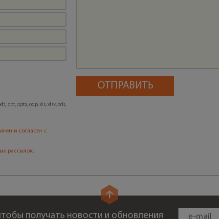
, ppt, pptx, odp, xls, xlsx, ods,
млен и согласен с
ых рассылок.
 чтобы получать новости и обновления