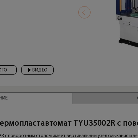
ОТО
ВИДЕО
НИЕ
ермопластавтомат TYU35002R с по
R с поворотным столом имеет вертикальный узел смыкания и ве