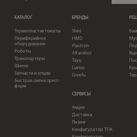
КАТАЛОГ
БРЕНДЫ
РЕ
Термопластавтоматы
Shini
Бам
Периферийное
HMD
Мус
оборудование
Plastron
По
Роботы
Alfarobot
Ящи
Транспортеры
Tayu
Пос
Шнеки
Liansu
Кр
Запчасти и опции
Greefu
Тар
Быстрая смена пресс-
форм
СЕРВИСЫ
Акции
Доставка
Лизинг
Конфигуратор ТПА