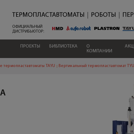
Перейти
к
основному
ТЕРМОПЛАСТАВТОМАТЫ
РОБОТЫ
ПЕ
содержанию
ОФИЦИАЛЬНЫЙ
ДИСТРИБЬЮТОР:
ПРОЕКТЫ
БИБЛИОТЕКА
О
АК
КОМПАНИИ
е термопластавтоматы TAYU
Вертикальный термопластавтомат TY
ПА