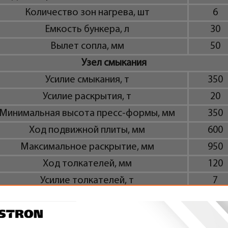
Количество зон нагрева, шт
6
Емкость бункера, л
30
Вылет сопла, мм
50
Узел смыкания
Усилие смыкания, т
350
Усилие раскрытия, т
20
Минимальная высота пресс-формы, мм
350
Ход подвижной плиты, мм
600
Максимальное раскрытие, мм
950
Ход толкателей, мм
120
Усилие толкателей, т
7
Диаметр стола, мм
1800
Максимальные размеры формы, мм
700x70