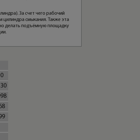
индра). За счет чего рабочий
м цилиндра смыкания. Также эта
жно делать подъёмную площадку
ии.
70
230
098
68
99