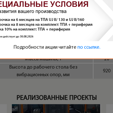
Дополнительно
Максимальное давление гидросистемы,
17
мПа
Объем масляного бака, л
660
Объем охлаждающей воды, л/мин
220
Мощность нагрева цилиндра, кВт
19,8
Подробности акции читайте
по ссылке.
Габаритные размеры (ДxШxВ), м
3,7x3x5
Масса машины, т
20
Высота до рабочего стола без
920
вибрационных опор, мм
РЕАЛИЗОВАННЫЕ ПРОЕКТЫ