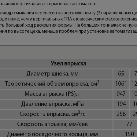
больших вертикальных термопластавтоматов.
линдр смыкания перенесен на верхнюю плиту (2 параллельных цил
до ниже, чем у вертикальных ТПА с классическим расположение
ть большой ход раскрытия формы. На больших тоннажах не ну
ия по высоте цеха, меньше проблем при установке автоматизац
Узел впрыска
Диаметр шнека, мм
65
3
Теоретический объем впрыска, см
1061
1
Масса впрыска (PS), г
947
1
Давление впрыска, мПа
194
1
3
Скорость впрыска, см
/с
258
2
Скорость впрыска, мм/сек
77
Диаметр посадочного кольца, мм
150