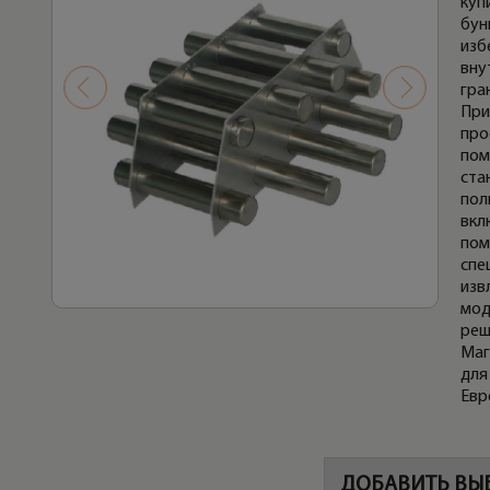
куп
бун
изб
вну
гра
При
про
пом
ста
пол
вкл
пом
спе
изв
мод
реш
Маг
для
Евр
ДОБАВИТЬ ВЫ