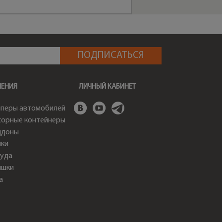
ШЕНИЯ
ЛИЧНЫЙ КАБИНЕТ
перы автомобилей
орные контейнеры
ддоны
ки
уда
ышки
а