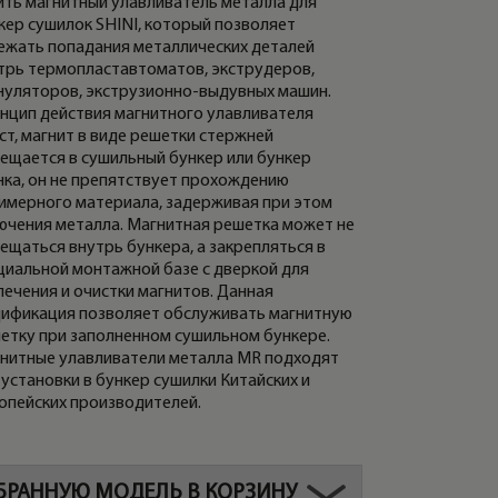
ить магнитный улавливатель металла для
кер сушилок SHINI, который позволяет
ежать попадания металлических деталей
трь термопластавтоматов, экструдеров,
нуляторов, экструзионно-выдувных машин.
нцип действия магнитного улавливателя
ст, магнит в виде решетки стержней
ещается в сушильный бункер или бункер
нка, он не препятствует прохождению
имерного материала, задерживая при этом
ючения металла. Магнитная решетка может не
ещаться внутрь бункера, а закрепляться в
циальной монтажной базе с дверкой для
лечения и очистки магнитов. Данная
ификация позволяет обслуживать магнитную
етку при заполненном сушильном бункере.
нитные улавливатели металла MR подходят
 установки в бункер сушилки Китайских и
опейских производителей.
БРАННУЮ МОДЕЛЬ В КОРЗИНУ