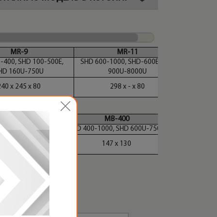
MR-9
MR-11
-400, SHD 100-500E,
SHD 600-1000, SHD-600E, SHD
HD 160U-750U
900U-8000U
40 х 245 х 80
298 х - х 80
0
MB-400
D 160U-450U
SHD 400-1000, SHD 600U-750U
105
147 х 130