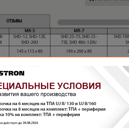
ОТЗЫВЫ
MR-5
MR-7
B-
SHD-12, SHD-12E,
SHD 25-75, SHD 25-
SHD 100
M
SHD-20U
75E, SHD 40U-120U
S
145 х 115 х 80
190 х 200 х 80
2
-12
MB-50
MB-10
 SHD 20U
SHD 25-75, SHD 40U-120U
SHD 100-300, SH
 х 78
88.5 х 78
118.5 х 