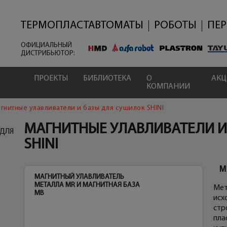
Перейти
к
основному
ТЕРМОПЛАСТАВТОМАТЫ
РОБОТЫ
ПЕ
содержанию
ОФИЦИАЛЬНЫЙ
ДИСТРИБЬЮТОР:
ПРОЕКТЫ
БИБЛИОТЕКА
О
АК
КОМПАНИИ
гнитные улавливатели и базы для сушилок SHINI
МАГНИТНЫЕ УЛАВЛИВАТЕЛИ И
 ДЛЯ
SHINI
М
МАГНИТНЫЙ УЛАВЛИВАТЕЛЬ
МАГ
МЕТАЛЛА MR И МАГНИТНАЯ БАЗА
МЕТ
Мет
MB
MB
исх
стр
пла