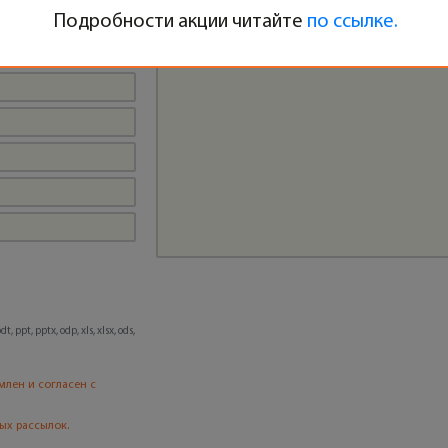
Подробности акции читайте
по ссылке.
, ppt, pptx, odp, xls, xlsx, ods,
млен и согласен с
ых рассылок.