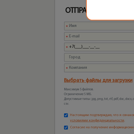
ОТПРАВЬТЕ ЗАПРОС
Выбрать файлы для загрузки
Максимум 5 файлов.
Ограничение 5 МБ.
Допустимые типы: jpg, png, txt, rtf, pdf, doc, docx, odt
csv.
Настоящим подтверждаю, что я ознако
условиями конфиденциальности
.
Согласие на получение информационн