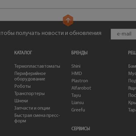
 чтобы получать новости и обновления
КАТАЛОГ
БРЕНДЫ
РЕ
Термопластавтоматы
Shini
Бам
Периферийное
HMD
Мус
оборудование
Plastron
По
Роботы
Alfarobot
Ящи
Транспортеры
Tayu
Пос
Шнеки
Liansu
Кр
Запчасти и опции
Greefu
Тар
Быстрая смена пресс-
форм
СЕРВИСЫ