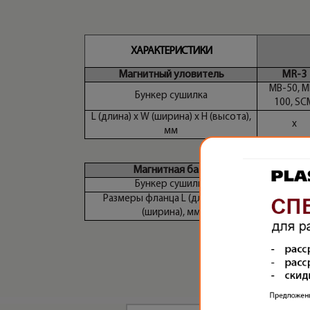
ХАРАКТЕРИСТИКИ
Магнитный уловитель
MR-3
MB-50, M
Бункер сушилка
100, SC
L (длина) х W (ширина) х H (высота),
х
мм
Магнитная база
MB
Бункер сушилка
SHD 12,
Размеры фланца L (длина) х W
88.5
(ширина), мм