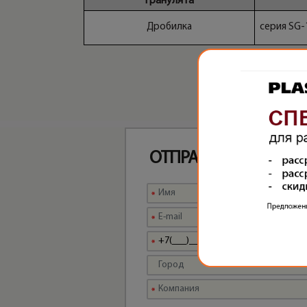
гранулята
Дробилка
серия SG-
ОТПРАВЬТЕ ЗАПРОС