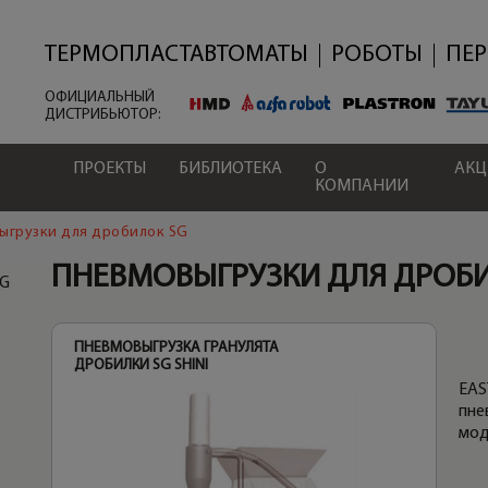
Перейти
к
основному
ТЕРМОПЛАСТАВТОМАТЫ
РОБОТЫ
ПЕ
содержанию
ОФИЦИАЛЬНЫЙ
ДИСТРИБЬЮТОР:
ПРОЕКТЫ
БИБЛИОТЕКА
О
АК
КОМПАНИИ
ыгрузки для дробилок SG
ПНЕВМОВЫГРУЗКИ ДЛЯ ДРОБ
G
ПНЕВМОВЫГРУЗКА ГРАНУЛЯТА
ДРОБИЛКИ SG SHINI
EAS
пне
мод