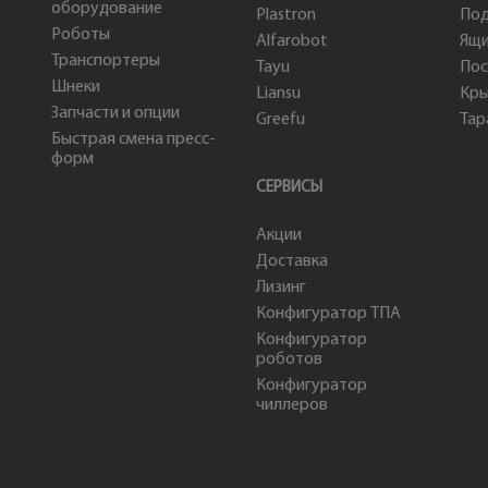
оборудование
Plastron
По
Роботы
Alfarobot
Ящи
Транспортеры
Tayu
Пос
Шнеки
Liansu
Кр
Запчасти и опции
Greefu
Тар
Быстрая смена пресс-
форм
СЕРВИСЫ
Акции
Доставка
Лизинг
Конфигуратор ТПА
Конфигуратор
роботов
Конфигуратор
чиллеров