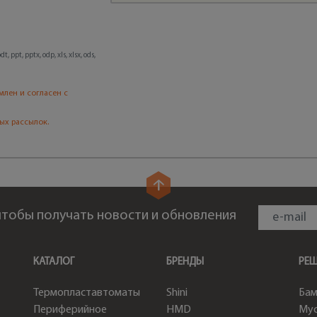
, ppt, pptx, odp, xls, xlsx, ods,
млен и согласен с
ых рассылок.
 чтобы получать новости и обновления
КАТАЛОГ
БРЕНДЫ
РЕ
Термопластавтоматы
Shini
Бам
Периферийное
HMD
Мус