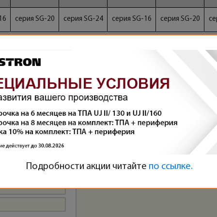
16
серия SG-20
серия SG-24
серия SG-16
серия SG-20
се
Подробности акции читайте
по ссылке.