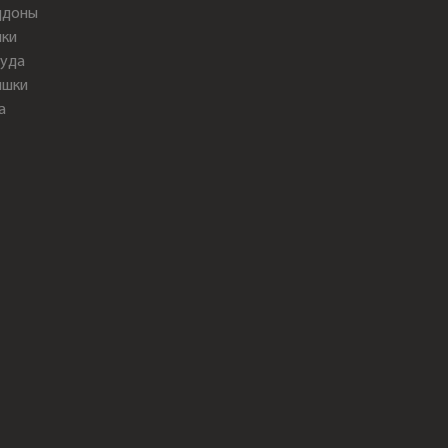
ддоны
ки
уда
ышки
а