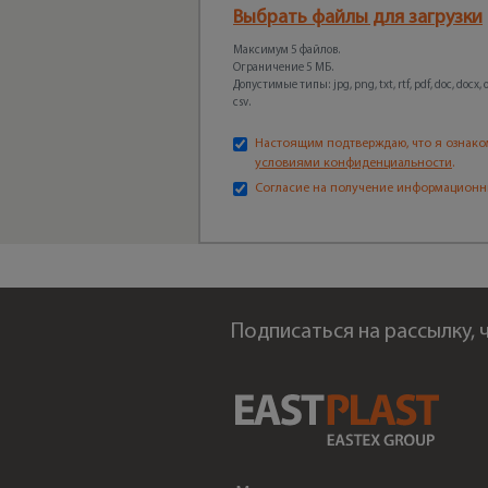
Выбрать файлы для загрузки
Максимум 5 файлов.
Ограничение 5 МБ.
Допустимые типы: jpg, png, txt, rtf, pdf, doc, docx, odt
csv.
Настоящим подтверждаю, что я ознако
условиями конфиденциальности
.
Согласие на получение информационн
Подписаться на рассылку,