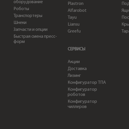
оборудование
Plastron
По
Роботы
Alfarobot
Ящи
Транспортеры
Tayu
Пос
Шнеки
Liansu
Кр
Запчасти и опции
Greefu
Тар
Быстрая смена пресс-
форм
СЕРВИСЫ
Акции
Доставка
Лизинг
Конфигуратор ТПА
Конфигуратор
роботов
Конфигуратор
чиллеров