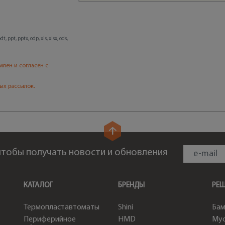
, ppt, pptx, odp, xls, xlsx, ods,
млен и согласен с
ых рассылок.
 чтобы получать новости и обновления
КАТАЛОГ
БРЕНДЫ
РЕ
Термопластавтоматы
Shini
Бам
Периферийное
HMD
Мус