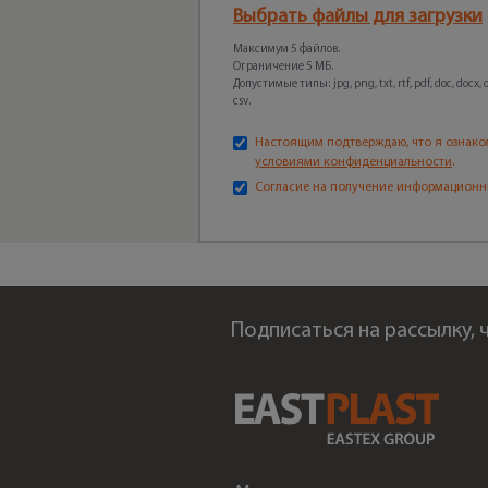
Выбрать файлы для загрузки
Максимум 5 файлов.
Ограничение 5 МБ.
Допустимые типы: jpg, png, txt, rtf, pdf, doc, docx, odt
csv.
Настоящим подтверждаю, что я ознако
условиями конфиденциальности
.
Согласие на получение информационн
Подписаться на рассылку,