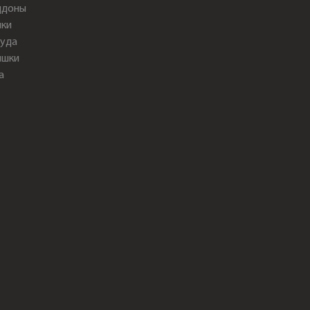
ддоны
ки
уда
ышки
а