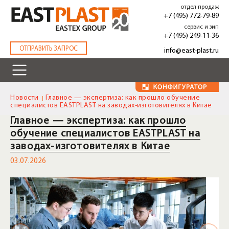
Перейти
отдел продаж
к
+7 (495) 772-79-89
основному
сервис и зип
содержанию
+7 (495) 249-11-36
.
ОТПРАВИТЬ ЗАПРОС
info@east-plast.ru
Новости
Главное — экспертиза: как прошло обучение
специалистов EASTPLAST на заводах-изготовителях в Китае
Главное — экспертиза: как прошло
обучение специалистов EASTPLAST на
заводах-изготовителях в Китае
03.07.2026