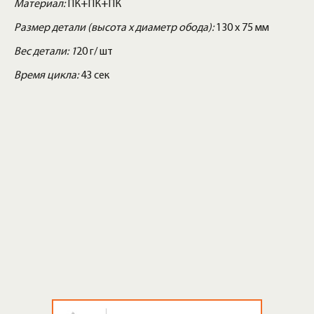
Материал:
ПК+ПК+ПК
Размер детали (высота х диаметр обода):
130 x 75 мм
Вес детали: 1
20 г/ шт
Время цикла:
43 сек