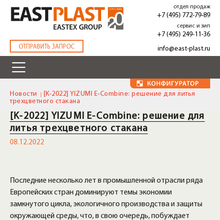
Перейти
отдел продаж
к
+7 (495) 772-79-89
основному
сервис и зип
содержанию
+7 (495) 249-11-36
.
ОТПРАВИТЬ ЗАПРОС
info@east-plast.ru
Новости
[K-2022] YIZUMI E-Combine: решение для литья
трехцветного стакана
[K-2022] YIZUMI E-Combine: решение для
литья трехцветного стакана
08.12.2022
Последние несколько лет в промышленной отрасли ряда
Европейских стран доминируют темы экономии
замкнутого цикла, экологичного производства и защиты
окружающей среды, что, в свою очередь, побуждает