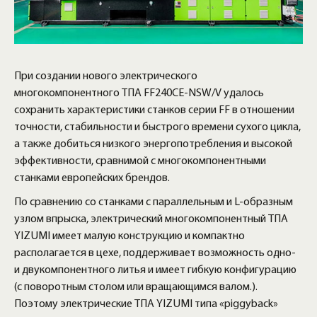
При создании нового электрического
многокомпонентного ТПА FF240CE-NSW/V удалось
сохранить характеристики станков серии FF в отношении
точности, стабильности и быстрого времени сухого цикла,
а также добиться низкого энергопотребления и высокой
эффективности, сравнимой с многокомпонентными
станками европейских брендов.
По сравнению со станками с параллельным и L-образным
узлом впрыска, электрический многокомпонентный ТПА
YIZUMI имеет малую конструкцию и компактно
располагается в цехе, поддерживает возможность одно-
и двукомпонентного литья и имеет гибкую конфигурацию
(с поворотным столом или вращающимся валом.).
Поэтому электрические ТПА YIZUMI типа «piggyback»