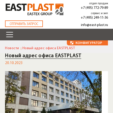
Перейти
отдел продаж
к
+7 (495) 772-79-89
основному
сервис и зип
содержанию
+7 (495) 249-11-36
.
ОТПРАВИТЬ ЗАПРОС
info@east-plast.ru
Новости
Новый адрес офиса EASTPLAST
Новый адрес офиса EASTPLAST
20.10.2023