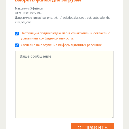
Выбрать файлы для загрузки
Максимум 5 файлов.
Ограничение 5 МБ.
Допустимые типы: jpg, png, txt, rtf, pdf, doc, docx, odt, ppt, pptx, odp, xls,
xlsx, ods, csv.
Настоящим подтверждаю, что я ознакомлен и согласен с
условиями конфиденциальности
.
Согласие на получение информационных рассылок.