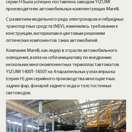
серии H была успешно поставлена заводом YIZUMI
производителю автомобильных комплектующих Marelli.
С развитием модельного ряда электрокаров и гибридных
транспортных средств (NEV), изменились требования к
конструкции, материалам и цветовым решениям
оптических компонентов таких автомобилей.
Компания Marelli, как лидер в отрасли автомобильного
освещения, взяла на себя инициативу по внедрению
нескольких многокомпонентных термопластавтоматов
YIZUMI 1400T-1850T на 4 параллельных узлах впрыска
(серия H) для серийного производства многоцветных
задних фар, фонарей заднего хода и толстостенных
световодов.