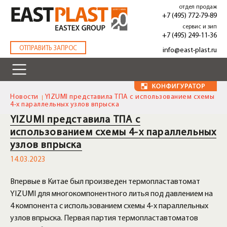
Перейти
отдел продаж
к
+7 (495) 772-79-89
основному
сервис и зип
содержанию
+7 (495) 249-11-36
.
ОТПРАВИТЬ ЗАПРОС
info@east-plast.ru
Новости
YIZUMI представила ТПА с использованием схемы
4-х параллельных узлов впрыска
YIZUMI представила ТПА с
использованием схемы 4-х параллельных
узлов впрыска
14.03.2023
Впервые в Китае был произведен термопластавтомат
YIZUMI для многокомпонентного литья под давлением на
4 компонента с использованием схемы 4-х параллельных
узлов впрыска. Первая партия термопластавтоматов