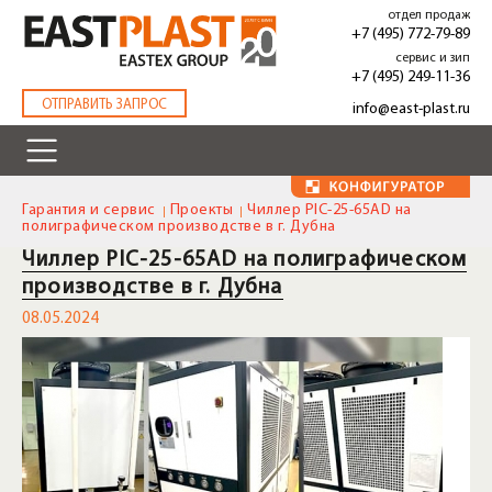
Перейти
отдел продаж
к
+7 (495) 772-79-89
основному
сервис и зип
содержанию
+7 (495) 249-11-36
.
ОТПРАВИТЬ ЗАПРОС
info@east-plast.ru
Гарантия и сервис
Проекты
Чиллер PIC-25-65AD на
полиграфическом производстве в г. Дубна
Чиллер PIC-25-65AD на полиграфическом
производстве в г. Дубна
08.05.2024