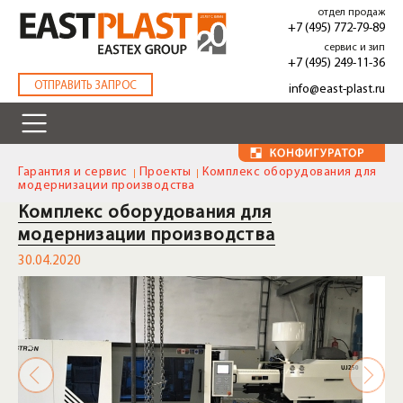
Перейти
отдел продаж
к
+7 (495) 772-79-89
основному
сервис и зип
содержанию
+7 (495) 249-11-36
.
ОТПРАВИТЬ ЗАПРОС
info@east-plast.ru
Гарантия и сервис
Проекты
Комплекс оборудования для
модернизации производства
Комплекс оборудования для
модернизации производства
30.04.2020