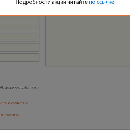
Подробности акции читайте
по ссылке.
, ppt, pptx, odp, xls, xlsx, ods,
млен и согласен с
ых рассылок.