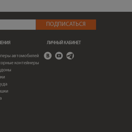
ШЕНИЯ
ЛИЧНЫЙ КАБИНЕТ
перы автомобилей
орные контейнеры
ддоны
ки
уда
ышки
а