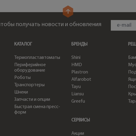
 чтобы получать новости и обновления
КАТАЛОГ
БРЕНДЫ
РЕ
Термопластавтоматы
Shini
Бам
Периферийное
HMD
Мус
оборудование
Plastron
По
Роботы
Alfarobot
Ящи
Транспортеры
Tayu
Пос
Шнеки
Liansu
Кр
Запчасти и опции
Greefu
Тар
Быстрая смена пресс-
форм
СЕРВИСЫ
Акции