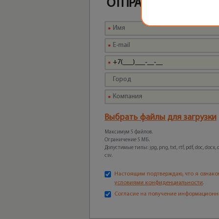
ОТПРАВЬТЕ ЗАПРОС
Выбрать файлы для загрузки
Максимум 5 файлов.
Ограничение 5 МБ.
Допустимые типы: jpg, png, txt, rtf, pdf, doc, docx, odt
csv.
Настоящим подтверждаю, что я ознако
условиями конфиденциальности
.
Согласие на получение информационн