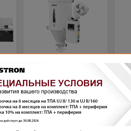
БУНКЕР-СУШИЛКА SHD-50E
ВАКУ
СЕРИ
Материал был полезен
(0)