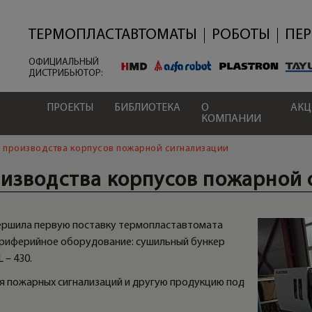
Перейти
к
основному
ТЕРМОПЛАСТАВТОМАТЫ
РОБОТЫ
ПЕ
содержанию
ОФИЦИАЛЬНЫЙ
ДИСТРИБЬЮТОР:
ПРОЕКТЫ
БИБЛИОТЕКА
О
АК
КОМПАНИИ
ля производства корпусов пожарной сигнализации
роизводства корпусов пожарной
вершила первую поставку термопластавтомата
периферийное оборудование: сушильный бункер
L – 430.
я пожарных сигнализаций и другую продукцию под