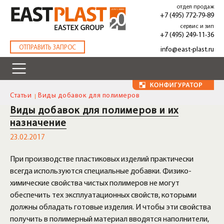
Перейти
отдел продаж
к
+7 (495) 772-79-89
основному
сервис и зип
содержанию
+7 (495) 249-11-36
.
ОТПРАВИТЬ ЗАПРОС
info@east-plast.ru
Статьи
Виды добавок для полимеров
Виды добавок для полимеров и их
назначение
23.02.2017
При производстве пластиковых изделий практически
всегда используются специальные добавки. Физико-
химические свойства чистых полимеров не могут
обеспечить тех эксплуатационных свойств, которыми
должны обладать готовые изделия. И чтобы эти свойства
получить в полимерный материал вводятся наполнители,