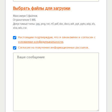
Выбрать файлы для загрузки
Максимум 5 файлов.
Ограничение 5 МБ.
Допустимые типы: jpg, png, txt, rtf, pdf, doc, docx, odt, ppt, pptx, odp, xls,
xlsx, ods, csv.
Настоящим подтверждаю, что я ознакомлен и согласен с
условиями конфиденциальности
.
Согласие на получение информационных рассылок.