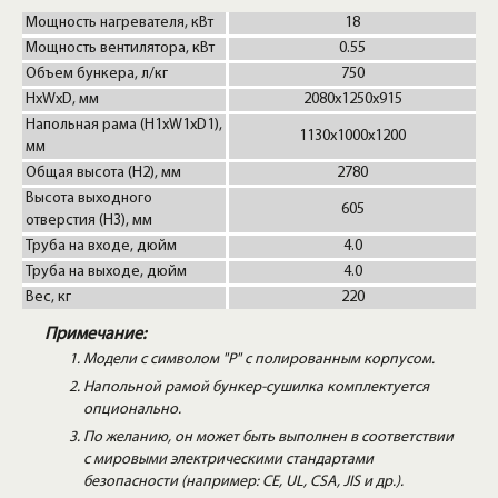
Мощность нагревателя, кВт
18
Мощность вентилятора, кВт
0.55
Объем бункера, л/кг
750
HxWxD, мм
2080x1250x915
Напольная рама (H1xW1xD1),
1130x1000x1200
мм
Общая высота (H2), мм
2780
Высота выходного
605
отверстия (Н3), мм
Труба на входе, дюйм
4.0
Труба на выходе, дюйм
4.0
Вес, кг
220
Примечание:
Модели с символом "P" с полированным корпусом.
Напольной рамой бункер-сушилка комплектуется
опционально.
По желанию, он может быть выполнен в соответствии
с мировыми электрическими стандартами
безопасности (например: CE, UL, CSA, JIS и др.).