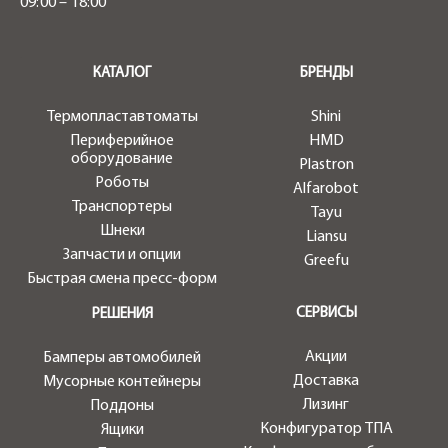
09:00 – 18:00
.
КАТАЛОГ
БРЕНДЫ
Термопластавтоматы
Shini
Периферийное
HMD
оборудование
Plastron
Роботы
Alfarobot
Транспортеры
Tayu
Шнеки
Liansu
Запчасти и опции
Greefu
Быстрая смена пресс-форм
СЕРВИСЫ
РЕШЕНИЯ
Акции
Бамперы автомобилей
Доставка
Мусорные контейнеры
Лизинг
Поддоны
Конфигуратор ТПА
Ящики